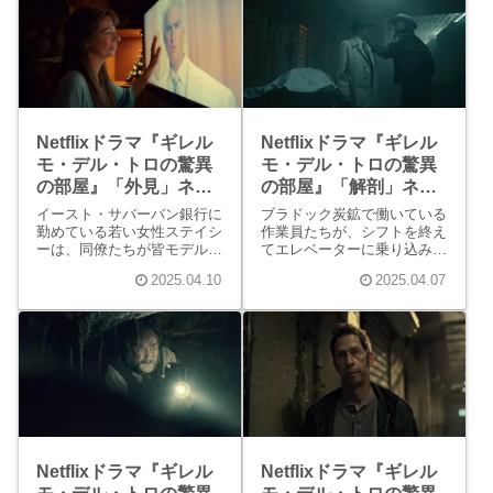
られずにいます。そのため異
トン・ピックマンでした。ピ
次元についての情報を得よう
ックマンはデッサンの講義
と、貧乏に耐え今の生活を続
で、そこにないものをキャン
けていました。
バスに描きます。
Netflixドラマ『ギレル
Netflixドラマ『ギレル
モ・デル・トロの驚異
モ・デル・トロの驚異
の部屋』「外見」ネタ
の部屋』「解剖」ネタ
バレ感想
バレ感想
イースト・サバーバン銀行に
ブラドック炭鉱で働いている
勤めている若い女性ステイシ
作業員たちが、シフトを終え
ーは、同僚たちが皆モデルの
てエレベーターに乗り込みま
ように美しく着飾ってい
す。すると突然、エレベータ
2025.04.10
2025.04.07
る“一軍女子”であることを気
ーの上に作業員ジョーが飛び
にしています。ステイシー自
乗ってきました。エレベータ
身は化粧っ気がなく、地味な
ーは地下へと戻り、ジョー
女性なのです。性格もまるで
は“何か”を抱えて飛び降りま
異なるため、彼女たちの会話
した。ジョーは“何か”を置い
に入っていくことなどできま
て炭鉱の奥に入っていき、直
せん。
後に爆発が起こります。
Netflixドラマ『ギレル
Netflixドラマ『ギレル