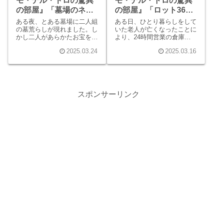
モ・デル・トロの驚異
モ・デル・トロの驚異
の部屋』「墓場のネズ
の部屋』「ロット36」
ミ」ネタバレ感想
ネタバレ感想
ある夜、とある墓場に二人組
ある日、ひとり暮らしをして
の墓荒らしが現れました。し
いた老人が亡くなったことに
かし二人があらかたお宝を取
より、24時間営業の倉庫の
り終えた頃、銃を持った墓守
ひとつが売りに出されまし
2025.03.24
2025.03.16
マッソンが現れます。マッソ
た。売りに出された倉庫であ
ンは二人に聖書から引用した
るロット36は、管理人とし
言葉で注意をし、通報せずに
て働く黒人の中年男性エディ
逃がしてやりました。それも
が気になっていた場所でし
そのはず、マッソンは実は二
た。
人と同じ墓荒らしだったので
スポンサーリンク
す。