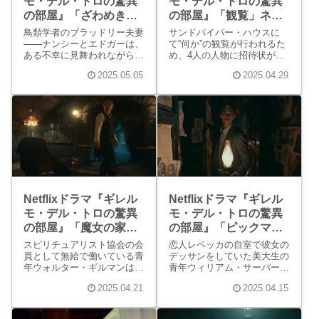
モ・デル・トロの驚異
モ・デル・トロの驚異
の部屋』「ざわめき」
の部屋』「観覧」ネタ
ネタバレ感想
バレ感想
鳥類学者のブラッドリー夫妻
サンドパイパー・ハウスに
――ナンシーとエドガーは、
て“何か”の観覧が行われるた
ある不幸に見舞われながらも
め、4人の人物に招待状が送
仕事を続けていました。二人
られました。皆、指定の時間
2025.05.05
2025.04.29
は、ビッグ・ハーバー島でハ
に指定の場所に現れます。招
マシギの観察を始めます。二
かれたのは、天体物理学者の
人は、意外にも大きなお屋敷
中年女性、超常現象を研究す
を用意してもらえます。する
る若い男、かつての大ヒット
とその夜から、ナンシーだけ
音楽家である中年男性、無名
が霊現象を感じ取るようにな
の小説家である高齢男性の4
りました。
名です。
Netflixドラマ『ギレル
Netflixドラマ『ギレル
モ・デル・トロの驚異
モ・デル・トロの驚異
の部屋』「魔女の家で
の部屋』「ピックマン
の夢」ネタバレ感想
のモデル」ネタバレ感
スピリチュアリスト協会の会
恋人レベッカの自室で彼女の
想
員として無給で働いている青
デッサンをしていた美大生の
年ウォルター・ギルマンは、
青年ウィリアム・サーバー
幼い頃に双子の妹エパリーを
は、その足でミスカトニック
2025.04.21
2025.04.15
喪っていました。ウォルター
大学へと向かいます。そこに
は、目の前で異次元に連れ去
新入生として、80代くらい
られたエパリーのことを忘れ
に見える男リチャード・アプ