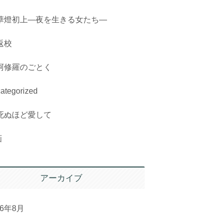
華燈初上―夜を生きる女たち―
返校
阿修羅のごとく
ategorized
死ぬほど愛して
画
アーカイブ
26年8月