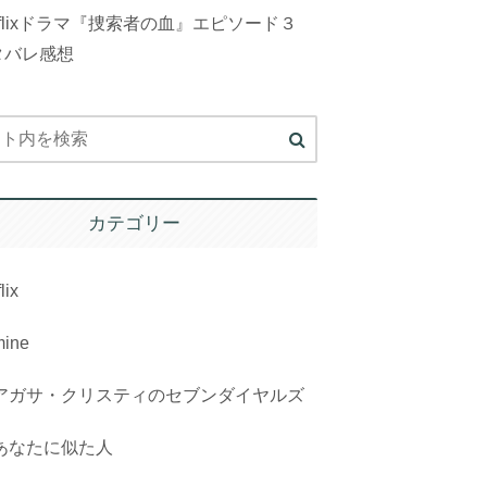
tflixドラマ『捜索者の血』エピソード３
タバレ感想
カテゴリー
lix
mine
アガサ・クリスティのセブンダイヤルズ
あなたに似た人