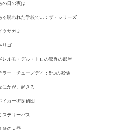
あの日の夜は
ある呪われた学校で…：ザ・シリーズ
イクサガミ
キリゴ
ギレルモ・デル・トロの驚異の部屋
テラー・チューズデイ：8つの戦慄
なにかが、起きる
ベイカー街探偵団
ミステリーバス
九条の大罪