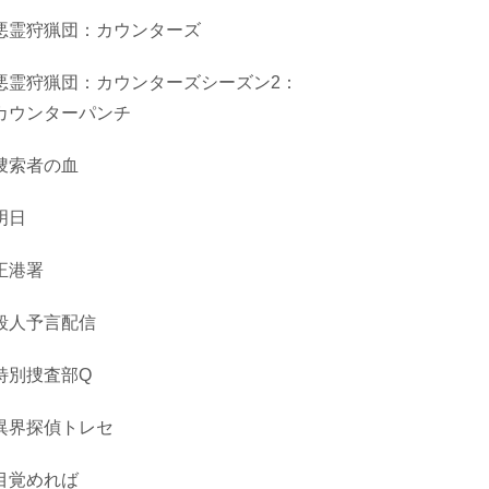
悪霊狩猟団：カウンターズ
悪霊狩猟団：カウンターズシーズン2：
カウンターパンチ
捜索者の血
明日
正港署
殺人予言配信
特別捜査部Q
異界探偵トレセ
目覚めれば