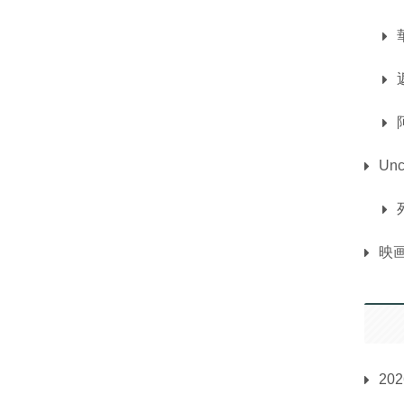
Unc
映
20