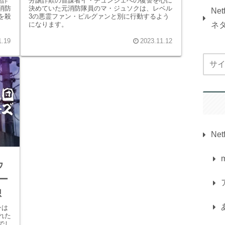
譲詐
分譲詐欺の首謀者イ・チュンジェへの復讐を心に
消防
決めていた元消防隊員のマ・ジュソクは、レベル
Ne
を殺
3の悪霊ファン・ピルグァンと別に行動するよう
になります。
ネ
1.19
2023.11.12
Netf
ウ
ー
想
ンは
れた
でし