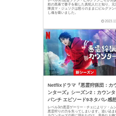
レベル3の悪霊ファン・ピルグァンこそが分
欺の黒幕で妻子を殺した真犯人だと知り、元
隊員マ・ジュソクは怒りのままにピルグァン
し魂を吸いました。
2023.1
Netflixドラマ『悪霊狩猟団：カ
ンターズ』シーズン2：カウンタ
パンチ エピソード9ネタバレ感
レベル3の悪霊ゲーリー・チェによりソ・ム
悪霊狩りの力を失ってしまいます。追い込ま
カウンターズの前に現れたのは、意外な人物