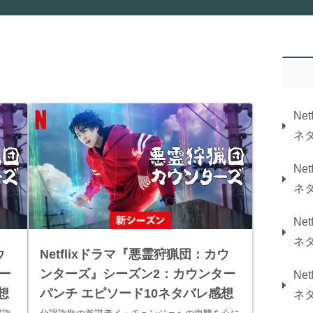
Ne
ネ
Ne
ネ
Ne
ネ
ウ
Netflixドラマ『悪霊狩猟団：カウ
ー
ンターズ』シーズン2：カウンター
Ne
想
パンチ エピソード10ネタバレ感想
ネ