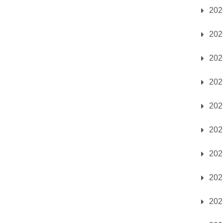
20
20
20
20
20
20
20
20
20