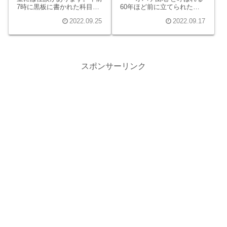
7時に黒板に書かれた科目の
60年ほど前に立てられた鴨
教科書を忘れると、存在ごと
の宮団地に6人の同級生が集
2022.09.25
2022.09.17
消されるというのです。その
まっていました。
呪いを回避するため、クラス
メイトたちは学校から一番家
が近い役人の息子Qに、早朝
に登校し黒板の写真を撮るよ
う命じていました。
スポンサーリンク