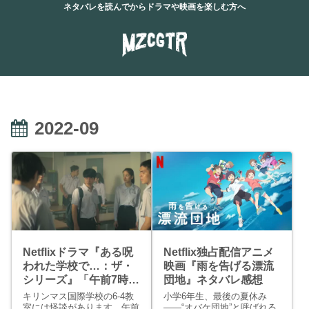
ネタバレを読んでからドラマや映画を楽しむ方へ
2022-09
Netflixドラマ『ある呪
Netflix独占配信アニメ
われた学校で…：ザ・
映画『雨を告げる漂流
シリーズ』「午前7時」
団地』ネタバレ感想
ネタバレ感想
キリンマス国際学校の6-4教
小学6年生、最後の夏休み
室には怪談があります。午前
――“オバケ団地”と呼ばれる