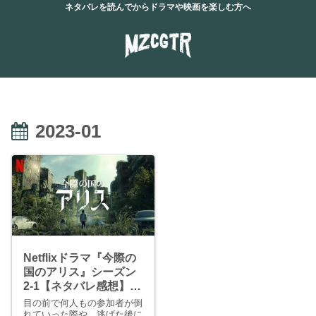
ネタバレを読んでからドラマや映画を楽しむ方へ
2023-01
Netflixドラマ『今際の
国のアリス』シーズン
2-1【ネタバレ感想】す
ぺぇどのきんぐ「さば
目の前で何人もの参加者が倒
いばる」
れていった際や、逃げた後に