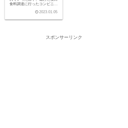
食料調達に行ったコンビニに
て、アリスは過去を思い出し
2023.01.05
ます。アリスと共にげぇむに
参加した悪友のカルベとチョ
ータは、アリスひとりを残し
命を奪われてしまいました。
スポンサーリンク