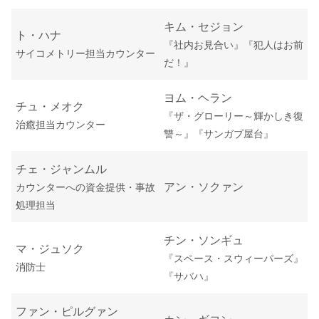
キム・セジョン
ト・ハナ
『社内お見合い』
『犯人はお前
サイコメトリー担当カウンター
だ！』
ヨム・ヘラン
チュ・メオク
『ザ・グローリー～輝かしき復
治癒担当カウンター
讐～』『サンガプ屋台』
チェ・ジャンムル
アン・ソクァン
カウンターへの資金提供・事故
処理担当
チン・ソンギュ
マ・ジュソク
『スペース・スウィーパーズ』
消防士
『サバハ』
ファン・ピルグァン