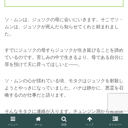
ソ・ムンは、ジュソクの母に会いにいきます。そこでソ・
ムンは、ジュソクが死んだら知らせてくれと頼まれまし
た。
すでにジュソクの母すらジュソクが生き延びることを諦め
ているのです。苦しみの中で生きるより、母である自分に
罪を預けて天に昇ってほしいと――。
ソ・ムンの心が揺れている頃、モタクはジュソクを射殺し
ようとやっきになっていました。ハナは静かに、悪霊を召
喚するのが仕事だと語ります。
そんなモタクに連絡が入ります。チュンジン洞から救急医
療センターにハヌルが運び込まれたのです。ハナはすぐさ
メニュー
ホーム
検索
トップ
サイドバー
まハヌルの記憶を読みました。