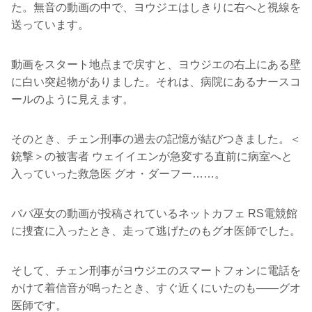
た。無音の動画の中で、ヨウジエはしきりに右へと視線を
送っています。
動画をスタート地点まで戻すと、ヨウジエの右上にある壁
に白い突起物がありました。それは、病院にあるナースコ
ールのように見えます。
そのとき、チェン刑事の過去の記憶が結びつきました。＜
銃撃＞の被害者 ウェイイエンが急変する直前に病室へと
入っていった救急医 グオ・ダーフー……。
ババ巫女の動画が投稿されているネットカフェ RS電競館
に捜査に入ったとき、走って逃げたのもグオ医師でした。
そして、チェン刑事がヨウジエのスマートフォンに電話を
かけて着信音が鳴ったとき、すぐ近くにいたのも――グオ
医師です。