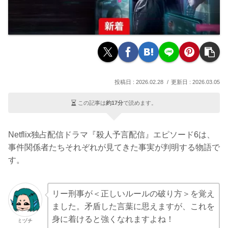
2026.02.28
2026.03.05
この記事は
約17分
で読めます。
Netflix独占配信ドラマ『殺人予言配信』エピソード6は、
事件関係者たちそれぞれが見てきた事実が判明する物語で
す。
リー刑事が＜正しいルールの破り方＞を覚え
ました。矛盾した言葉に思えますが、これを
身に着けると強くなれますよね！
ミヅチ