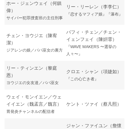
ホー・ジェンウェイ（何鎮
リー・リーレン（李李仁）
偉）
『恋するマフィア娘』『瀑布』
サイバー犯罪捜査班の主任刑事
バフィ・チェン／チェン・
チェン・ヨウジエ（陳宥
イェンフェイ（陳姸霏）
潔）
『WAVE MAKERS 〜選挙の
ジアレンの娘／ババ巫女の裏方
人々〜』
リー・ティンエン（黎庭
クロエ・シャン（項婕如）
恩）
『この心亡き者』
ヨウジエの女友達／ババ巫女
ウェイ・モンイエン／ウェ
イイエン（魏孟言／魏言）
ケント・ツァイ（蔡凡熙）
胃発炎チャンネルの配信者
ジャン・ファイユン（詹懷