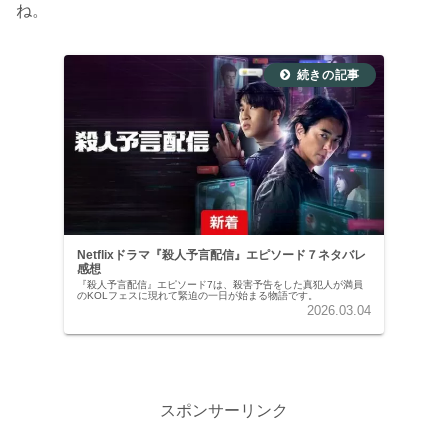
ね。
Netflixドラマ『殺人予言配信』エピソード７ネタバレ
感想
『殺人予言配信』エピソード7は、殺害予告をした真犯人が満員
のKOLフェスに現れて緊迫の一日が始まる物語です。
2026.03.04
スポンサーリンク