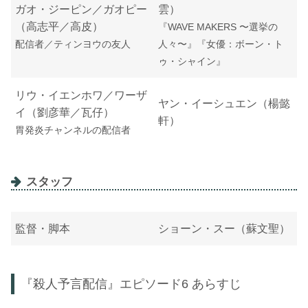
ガオ・ジーピン／ガオピー
雲）
（高志平／高皮）
『WAVE MAKERS 〜選挙の
配信者／ティンヨウの友人
人々〜』『女優：ボーン・ト
ゥ・シャイン』
リウ・イエンホワ／ワーザ
ヤン・イーシュエン（楊懿
イ（劉彦華／瓦仔）
軒）
胃発炎チャンネルの配信者
スタッフ
監督・脚本
ショーン・スー（蘇文聖）
『殺人予言配信』エピソード6 あらすじ