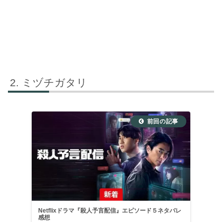
ミヅチガタリ
Netflixドラマ『殺人予言配信』エピソード５ネタバレ
感想