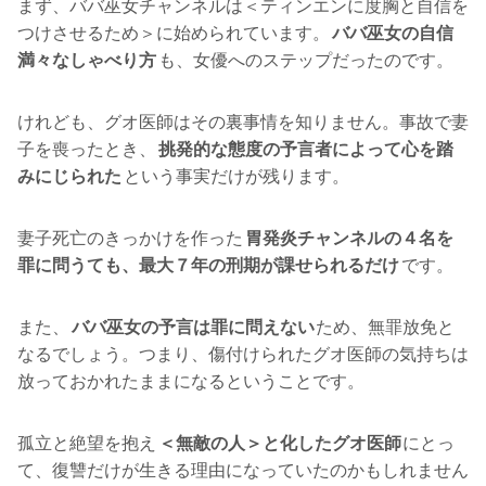
まず、ババ巫女チャンネルは＜ティンエンに度胸と自信を
つけさせるため＞に始められています。
ババ巫女の自信
満々なしゃべり方
も、女優へのステップだったのです。
けれども、グオ医師はその裏事情を知りません。事故で妻
子を喪ったとき、
挑発的な態度の予言者によって心を踏
みにじられた
という事実だけが残ります。
妻子死亡のきっかけを作った
胃発炎チャンネルの４名を
罪に問うても、最大７年の刑期が課せられるだけ
です。
また、
ババ巫女の予言は罪に問えない
ため、無罪放免と
なるでしょう。つまり、傷付けられたグオ医師の気持ちは
放っておかれたままになるということです。
孤立と絶望を抱え
＜無敵の人＞と化したグオ医師
にとっ
て、復讐だけが生きる理由になっていたのかもしれません