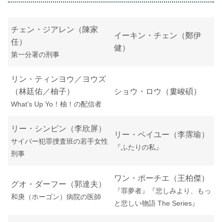
チェン・ジアレン（陳家
イーキン・チェン（鄭伊
任）
健）
第一分署の刑事
リン・ティンヨウ／ヨウズ
（林廷佑／柚子）
ショウ・ロウ（婁峻碩）
What’s Up Yo！柚！の配信者
リー・シンピン（李欣屏）
リー・ペイユー（李霈瑜）
サイバー犯罪捜査班の若手女性
『ふたりの私』
刑事
ワン・ポーチエ（王柏傑）
グオ・ダーフー（郭達夫）
『罪夢者』『悲しみより、もっ
和庚（ホーゴン）病院の医師
と悲しい物語 The Series』