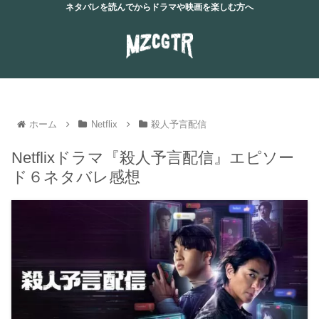
ネタバレを読んでからドラマや映画を楽しむ方へ
ホーム
Netflix
殺人予言配信
Netflixドラマ『殺人予言配信』エピソー
ド６ネタバレ感想