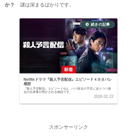
か？
謎は深まるばかりです。
Netflixドラマ『殺人予言配信』エピソード４ネタバレ
感想
『殺人予言配信』エピソード4は、ババ巫女の予言に迫りつつ過
去の出来事が明かされる物語です。
2026.02.22
スポンサーリンク