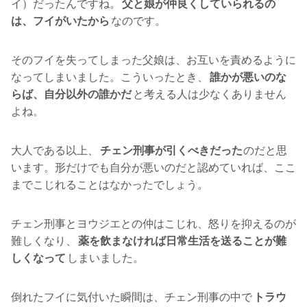
イ）だったんですね。
父と娘が仲良くしていられるの
は、フイがいたから
なのです。
そのフイを失ってしまった父娘は、お互いを責めるように
なってしまいました。こういったとき、
誰かが悪いのな
らば、自分以外の誰かだ
と考える人は少なくありません
よね。
大人である以上、
チェン刑事が引くべきだった
のだと思
います。形だけでも自分が悪いのだと認めていれば、ここ
までこじれることはなかったでしょう。
チェン刑事とヨウジエとの仲はこじれ、怒りを抑えるのが
難しくなり、
薬を飲まなければ日常生活を送ることが難
しくなって
しまいました。
倒れたフイに気付いた瞬間は、チェン刑事の中で
トラウ