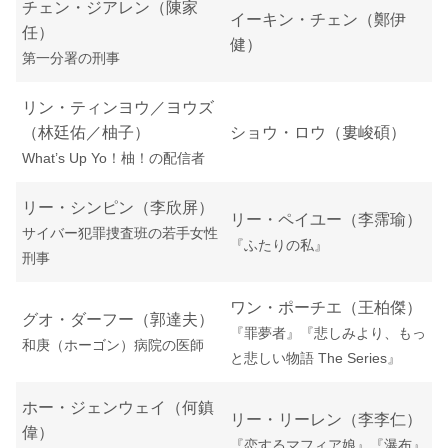
チェン・ジアレン（陳家
イーキン・チェン（鄭伊
任）
健）
第一分署の刑事
リン・ティンヨウ／ヨウズ
（林廷佑／柚子）
ショウ・ロウ（婁峻碩）
What’s Up Yo！柚！の配信者
リー・シンピン（李欣屏）
リー・ペイユー（李霈瑜）
サイバー犯罪捜査班の若手女性
『ふたりの私』
刑事
ワン・ポーチエ（王柏傑）
グオ・ダーフー（郭達夫）
『罪夢者』『悲しみより、もっ
和庚（ホーゴン）病院の医師
と悲しい物語 The Series』
ホー・ジェンウェイ（何鎮
リー・リーレン（李李仁）
偉）
『恋するマフィア娘』『瀑布』