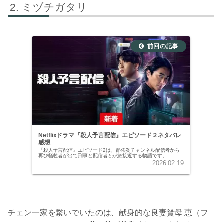
ミヅチガタリ
Netflixドラマ『殺人予言配信』エピソード２ネタバレ
感想
『殺人予言配信』エピソード2は、胃発炎チャンネル配信者から
再び犠牲者が出て刑事と配信者とが急接近する物語です。
2026.02.19
チェン一家を繋いでいたのは、献身的な良妻賢母 恵（フ