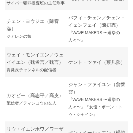
サイバー犯罪捜査班の主任刑事
バフィ・チェン／チェン・
チェン・ヨウジエ（陳宥
イェンフェイ（陳姸霏）
潔）
『WAVE MAKERS 〜選挙の
ジアレンの娘
人々〜』
ウェイ・モンイエン／ウェ
イイエン（魏孟言／魏言）
ケント・ツァイ（蔡凡熙）
胃発炎チャンネルの配信者
ジャン・ファイユン（詹懷
雲）
ガオピー（高志平／高皮）
『WAVE MAKERS 〜選挙の
配信者／ティンヨウの友人
人々〜』『女優：ボーン・ト
ゥ・シャイン』
リウ・イエンホワ／ワーザ
ヤン・イーシュエン（楊懿