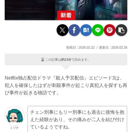
2026.02.22
2026.02.26
この記事は
約13分
で読めます。
Netflix独占配信ドラマ『殺人予言配信』エピソード3は、
犯人を確保したはずが刺殺事件が起こり真犯人を探すも再
び事件が起きる物語です。
チェン刑事にもリー刑事にも過去に後悔を抱
えた経験があり、その痛みが二人を結び付け
ているようですね。
ミヅチ