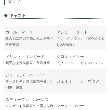
タッフ
キャスト
カール・マーク
マシュー・グード
殺人犯に頭部を撃たれた刑事／
『ザ・クラウン』『家をめぐる
主任警部
3つの物語』
メリット・リンガード
クロエ・ピリー
頑固な女性検察官／首席検事
『クイーンズ・ギャンビット』
ジェームズ・ハーディ
ジェイミー・シーヴァス
マーク刑事と共に銃撃を受けた
刑事／警部
スティーブン・バーンズ
マーク・ボナー
リンガード検察官の上司／法務