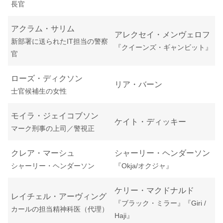
長官
アクラム・サリム
アレクセイ・メンヴェロフ
新部署に送られたIT担当の警察
『クイーンズ・ギャンビット』
官
ローズ・ディクソン
リア・バーン
士官候補生の女性
モイラ・ジェイコブソン
ケイト・ディッキー
マーク刑事の上司／警視正
クレア・マーシュ
シャーリー・ヘンダーソン
シャーリー・ヘンダーソン
『Okja/オクジャ』
ケリー・マクドナルド
レイチェル・アーヴィング
『ブラック・ミラー』『Giri /
カールの担当精神科医（代理）
Haji』