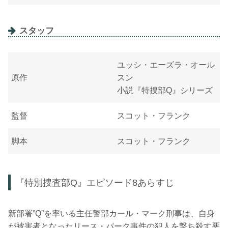
スタッフ
ユッシ・エーズラ・オール
原作
スン
小説『特捜部Q』シリーズ
監督
スコット・フランク
脚本
スコット・フランク
『特別捜査部Q』エピソード8あらすじ
新部署”Q”を率いる主任警部カール・マーク刑事は、自身
が被害者となったリース・パーク事件の犯人を撃ち殺す悪