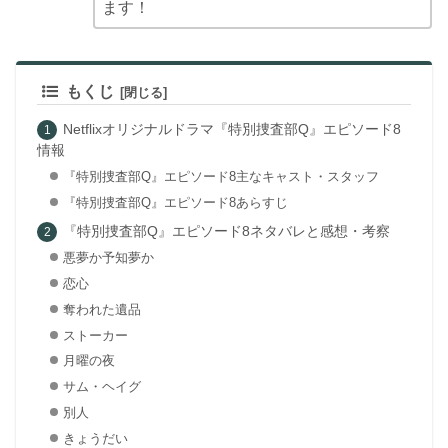
ます！
もくじ
Netflixオリジナルドラマ『特別捜査部Q』エピソード8
情報
『特別捜査部Q』エピソード8主なキャスト・スタッフ
『特別捜査部Q』エピソード8あらすじ
『特別捜査部Q』エピソード8ネタバレと感想・考察
悪夢か予知夢か
恋心
奪われた遺品
ストーカー
月曜の夜
サム・ヘイグ
別人
きょうだい