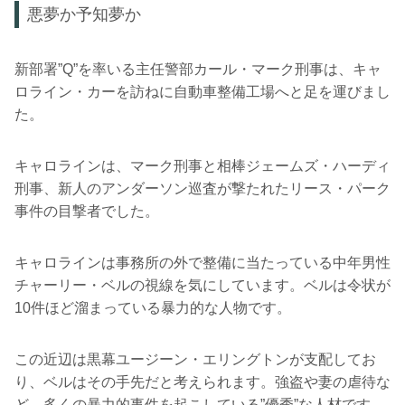
悪夢か予知夢か
新部署”Q”を率いる主任警部カール・マーク刑事は、キャ
ロライン・カーを訪ねに自動車整備工場へと足を運びまし
た。
キャロラインは、マーク刑事と相棒ジェームズ・ハーディ
刑事、新人のアンダーソン巡査が撃たれたリース・パーク
事件の目撃者でした。
キャロラインは事務所の外で整備に当たっている中年男性
チャーリー・ベルの視線を気にしています。ベルは令状が
10件ほど溜まっている暴力的な人物です。
この近辺は黒幕ユージーン・エリングトンが支配してお
り、ベルはその手先だと考えられます。強盗や妻の虐待な
ど、多くの暴力的事件を起こしている”優秀”な人材です。