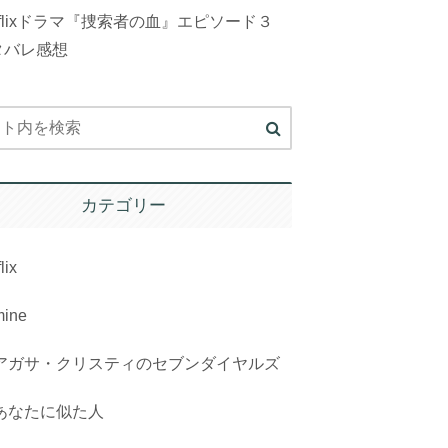
tflixドラマ『捜索者の血』エピソード３
タバレ感想
カテゴリー
lix
mine
アガサ・クリスティのセブンダイヤルズ
あなたに似た人