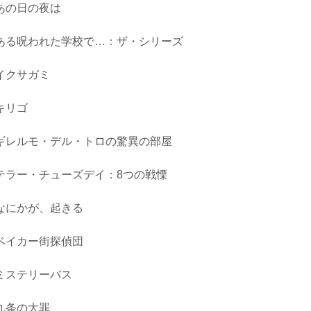
あの日の夜は
ある呪われた学校で…：ザ・シリーズ
イクサガミ
キリゴ
ギレルモ・デル・トロの驚異の部屋
テラー・チューズデイ：8つの戦慄
なにかが、起きる
ベイカー街探偵団
ミステリーバス
九条の大罪