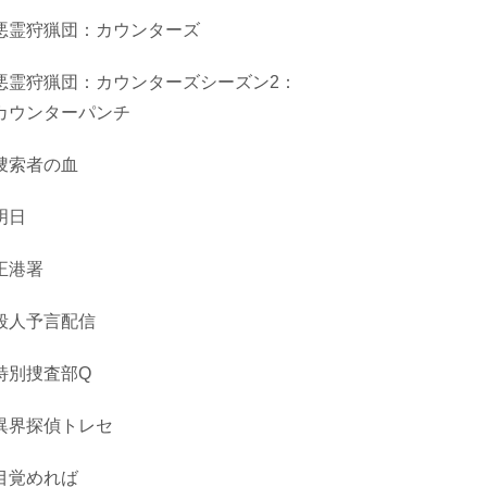
悪霊狩猟団：カウンターズ
悪霊狩猟団：カウンターズシーズン2：
カウンターパンチ
捜索者の血
明日
正港署
殺人予言配信
特別捜査部Q
異界探偵トレセ
目覚めれば