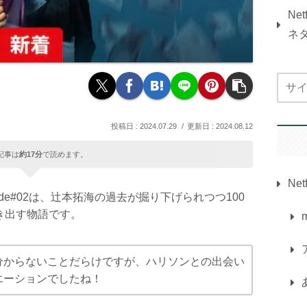
Ne
ネ
2024.07.29
2024.08.12
記事は
約17分
で読めます。
Netf
sode#02は、辻本拓海の過去が掘り下げられつつ100
き出す物語です。
分からないことだらけですが、ハリソンとの出会い
エーションでしたね！