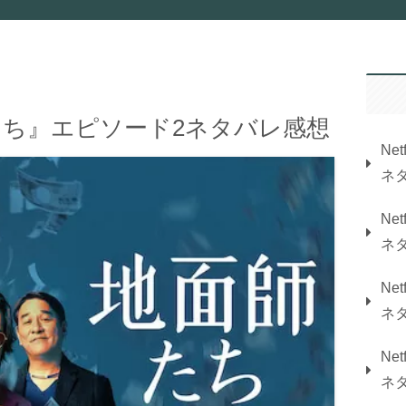
面師たち』エピソード2ネタバレ感想
Ne
ネ
Ne
ネ
Ne
ネ
Ne
ネ