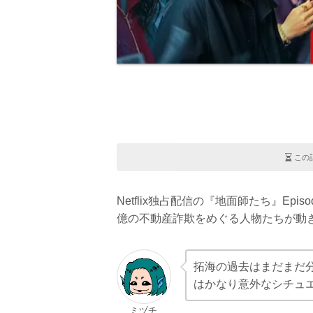
この
Netflix独占配信の『地面師たち』Epi
億の不動産詐欺をめぐる人物たちが動
拓海の過去はまだまだ
はかなり意外なシチュ
ミヅチ