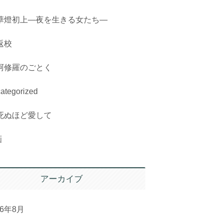
華燈初上―夜を生きる女たち―
返校
阿修羅のごとく
ategorized
死ぬほど愛して
画
アーカイブ
26年8月