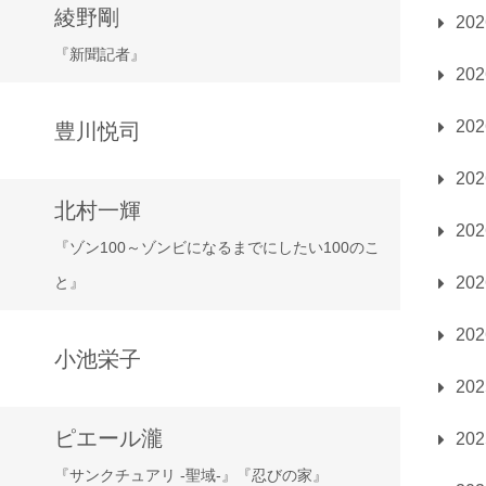
綾野剛
20
『新聞記者』
20
20
豊川悦司
20
北村一輝
20
『ゾン100～ゾンビになるまでにしたい100のこ
20
と』
20
小池栄子
20
ピエール瀧
20
『サンクチュアリ -聖域-』『忍びの家』