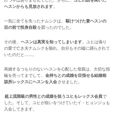
打つ手はありませんでした。さらに、
ユヒの話を聞いた
ヘスンからも見放されます
。
一気に全てを失ったナムシクは、
駆けつけた妻ヘスンの
目の前で投身自殺
を図ったのでした。
その後、
ヘスンは真実を知ってしまいます
。ユヒは偽り
の愛で亡き夫ナムシクを陥れ、自分もその嘘に踊らされて
いたのだと……。
再婚するつもりのないヘスンを心配した母親は、大切な指
輪を売ってまでして、
金持ちとの成婚を目指せる結婚相
談所レックスにヘスンを入会
させました。
超上流階級の男性との成婚を狙うユヒもレックス会員
で
した。そして、ユヒが狙いをつけていたイ・ヒョンジュも
入会してきます。