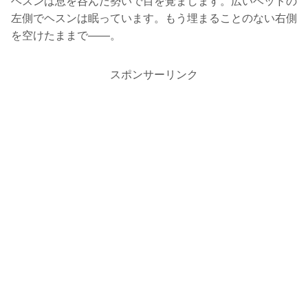
ヘスンは息を呑んだ勢いで目を覚まします。広いベッドの
左側でヘスンは眠っています。もう埋まることのない右側
を空けたままで――。
スポンサーリンク