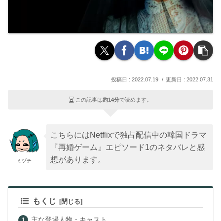
2022.07.19
2022.07.31
この記事は
約14分
で読めます。
こちらにはNetflixで独占配信中の韓国ドラマ
『再婚ゲーム』エピソード1のネタバレと感
想があります。
ミヅチ
もくじ
主な登場人物・キャスト