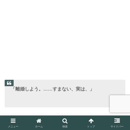
「離婚しよう。……すまない、実は、」
ヘスンは、亡き夫ナムシクのことを思い出していました。
メニュー
ホーム
検索
トップ
サイドバー
不倫相手に本気になったナムシクに、ヘスンは強い怒りを