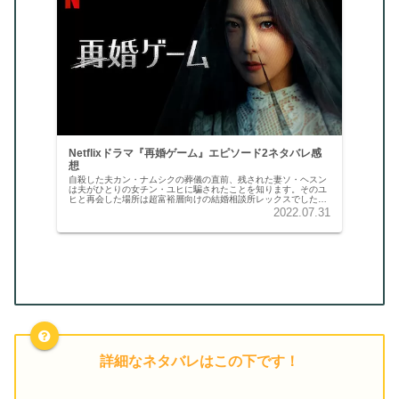
Netflixドラマ『再婚ゲーム』エピソード2ネタバレ感
想
自殺した夫カン・ナムシクの葬儀の直前、残された妻ソ・ヘスン
は夫がひとりの女チン・ユヒに騙されたことを知ります。そのユ
ヒと再会した場所は超富裕層向けの結婚相談所レックスでした。
夫を死に追いやったユヒが、伴侶探しをしていたのです。
2022.07.31
詳細なネタバレはこの下です！