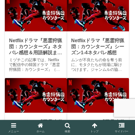
Netflixドラマ『悪霊狩猟
Netflixドラマ『悪霊狩猟
団：カウンターズ』ネタ
団：カウンターズ』シー
バレ感想＆用語解説まと
ズン1-4ネタバレ感想
め
ミヅチこの記事では、Netflix
ムンが不良たちの命を奪う前
で配信中の韓国ドラマ『悪霊
に、モタクたちが現場に駆け
狩猟団：カウンターズ』（原
つけます。ジャンムルの協力
題『驚異的な噂』）のネタバ
により、ムンの正当防衛は認
レ感想の記事リンクのまとめ
められました。ムンの暴走が
と用語解説をしています。登
問題視され、窿では資格剥奪
場人物まとめはこちら『悪霊
するかの会議が開かれまし
狩猟団：カウンターズ』とは
た。メオクの説得により、ム
引用元：@OCN.TV ...
ンはカウンターの資格を保て
ることになります。モタクは
かつての同僚ジョンヨンか
ら、かつて恋人であったこと
を明かされ、7年前に落とした
Netflixドラマ『悪霊狩猟
Netflixドラマ『悪霊狩猟
スマホを返されました。モタ
クがムンの父ソ・グォンとの
団：カウンターズ』シー
団：カウンターズ』シー
メニュー
ホーム
検索
トップ
サイドバー
関係を探る一方、市長の指示
ズン1-15ネタバレ感想
ズン1-8ネタバレ感想