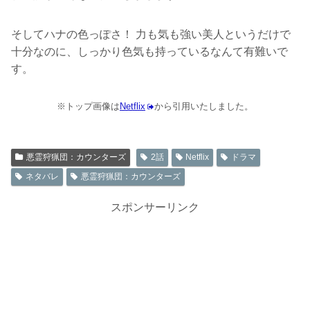
そしてハナの色っぽさ！ 力も気も強い美人というだけで
十分なのに、しっかり色気も持っているなんて有難いで
す。
※トップ画像は
Netflix
から引用いたしました。
悪霊狩猟団：カウンターズ
2話
Netflix
ドラマ
ネタバレ
悪霊狩猟団：カウンターズ
スポンサーリンク