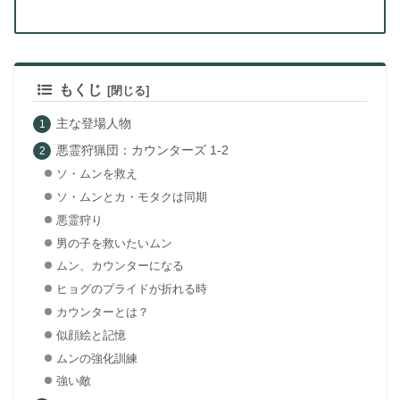
もくじ
主な登場人物
悪霊狩猟団：カウンターズ 1-2
ソ・ムンを救え
ソ・ムンとカ・モタクは同期
悪霊狩り
男の子を救いたいムン
ムン、カウンターになる
ヒョグのプライドが折れる時
カウンターとは？
似顔絵と記憶
ムンの強化訓練
強い敵