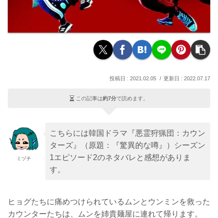
2021.02.05
2022.07.17
この記事は
約7分
で読めます。
こちらには韓国ドラマ『悪霊狩猟団：カウン
ターズ』（原題：『驚異的な噂』）シーズン
1エピソード2のネタバレと感想がありま
ミヅチ
す。
ヒョグたちに痛めつけられているムンとウンミンを救った
カウンターたちは、ムンを姉貴麺屋に連れて帰ります。