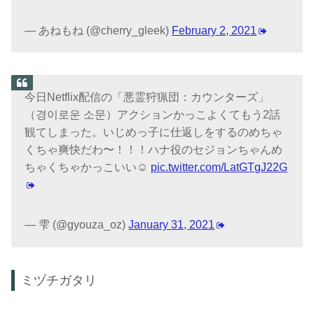
— あねもね (@cherry_gleek)
February 2, 2021
今日Netflix配信の「悪霊狩猟団：カウンターズ」
（경이로운 소문）アクションかっこよくてもう2話
観てしまった。いじめっ子に仕返しをするのめちゃ
くちゃ爽快だわ〜！！！ハナ役のセジョンちゃんめ
ちゃくちゃかっこいい☺️
pic.twitter.com/LatGTgJ22G
— 雫 (@gyouza_oz)
January 31, 2021
ミヅチガタリ