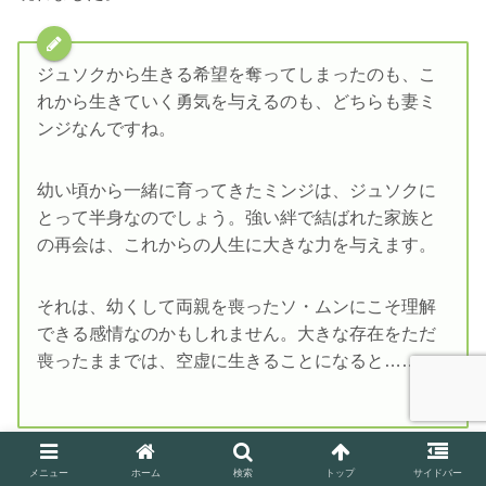
ジュソクから生きる希望を奪ってしまったのも、こ
れから生きていく勇気を与えるのも、どちらも妻ミ
ンジなんですね。
幼い頃から一緒に育ってきたミンジは、ジュソクに
とって半身なのでしょう。強い絆で結ばれた家族と
の再会は、これからの人生に大きな力を与えます。
それは、幼くして両親を喪ったソ・ムンにこそ理解
できる感情なのかもしれません。大きな存在をただ
喪ったままでは、空虚に生きることになると……。
メニュー
ホーム
検索
トップ
サイドバー
スポンサーリンク