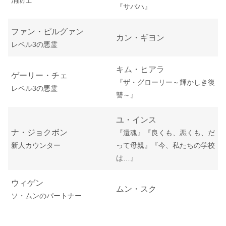
消防士
『サバハ』
ファン・ピルグァン
カン・ギヨン
レベル3の悪霊
キム・ヒアラ
ゲーリー・チェ
『
ザ・グローリー～輝かしき復
レベル3の悪霊
讐～
』
ユ・インス
ナ・ジョクボン
『還魂』『良くも、悪くも、だ
新人カウンター
って母親』『今、私たちの学校
は…』
ウィゲン
ムン・スク
ソ・ムンのパートナー