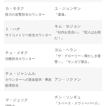
カ・モタク
ユ・ジュンサン
怪力の攻撃担当カウンター
『還魂』
キム・セジョン
ト・ハナ
『社内お見合い』
『犯人はお前
サイコメトリー担当カウンター
だ！』
ヨム・ヘラン
チュ・メオク
『ザ・グローリー～輝かしき復
治癒担当カウンター
讐～』『サンガプ屋台』
チェ・ジャンムル
アン・ソクァン
カウンターへの資金提供・事故
処理担当
チン・ソンギュ
マ・ジュソク
『スペース・スウィーパーズ』