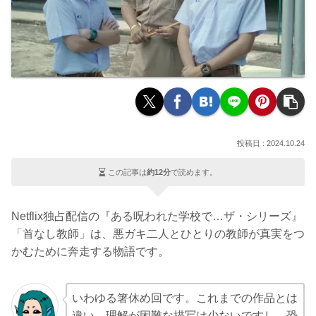
2024.10.24
この記事は
約12分
で読めます。
Netflix独占配信の『ある呪われた学校で…ザ・シリーズ』
「首なし教師」は、悪ガキ二人とひとりの教師が真実をつ
かむために奔走する物語です。
いわゆる箸休め回です。これまでの作品とは
違い、理解が困難な描写は少ないですし、恐