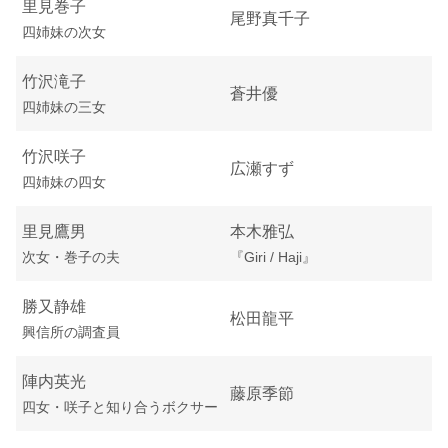
里見巻子
尾野真千子
四姉妹の次女
竹沢滝子
蒼井優
四姉妹の三女
竹沢咲子
広瀬すず
四姉妹の四女
里見鷹男
本木雅弘
次女・巻子の夫
『Giri / Haji』
勝又静雄
松田龍平
興信所の調査員
陣内英光
藤原季節
四女・咲子と知り合うボクサー