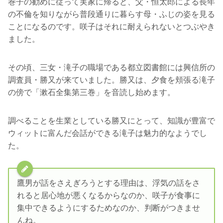
巻子の勧めに従って実家に帰ると、父・恒太郎による長年
の不倫を知りながら普段通りに暮らす母・ふじの姿を見る
ことになるのです。咲子はそれに耐えられないとつぶやき
ました。
その頃、三女・滝子の職場である都立図書館には興信所の
調査員・勝又が来ていました。勝又は、夕食を頬張る滝子
の傍で「漱石全集第三巻」を音読し始めます。
調べることを生業としている勝又にとって、知識が豊富で
ウィットに富んだ会話ができる滝子は魅力的なようでし
た。
鷹男が話をさえぎろうとする理由は、浮気の話をさ
れると居心地が悪くなるからなのか、咲子が食事に
集中できるようにするためなのか、判断がつきませ
んね。