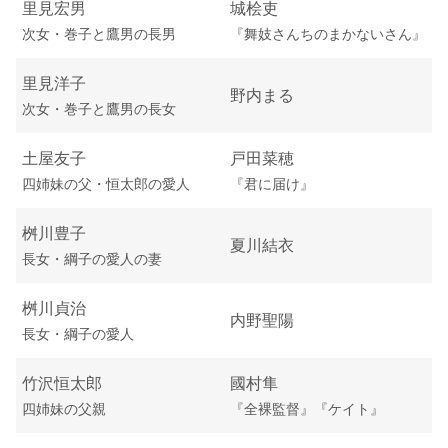
里見宏男
城桧吏
次女・巻子と鷹男の長男
『舞妓さんちのまかないさん』
里見洋子
野内まる
次女・巻子と鷹男の長女
土屋友子
戸田菜穂
四姉妹の父・恒太郎の愛人
『君に届け』
桝川豊子
夏川結衣
長女・綱子の愛人の妻
桝川貞治
内野聖陽
長女・綱子の愛人
竹沢恒太郎
國村隼
四姉妹の父親
『全裸監督』『ケイト』