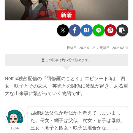
2025.01.25
2025.02.04
この記事は
約12分
で読めます。
Netflix独占配信の『阿修羅のごとく』エピソード3は、四
女・咲子とその恋人・英光との関係に波乱が起き、ある重
大な出来事に繋がっていく物語です。
四姉妹は父似か母似かと考えてしまいまし
た。長女・綱子は父似、次女・巻子は母似、
三女・滝子と四女・咲子は混合かな……。
ミヅチ