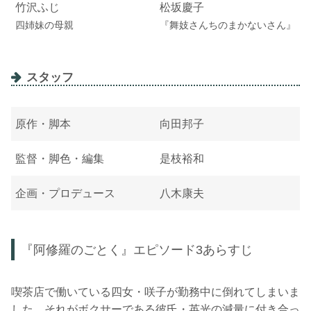
竹沢ふじ
松坂慶子
四姉妹の母親
『舞妓さんちのまかないさん』
スタッフ
原作・脚本
向田邦子
監督・脚色・編集
是枝裕和
企画・プロデュース
八木康夫
『阿修羅のごとく』エピソード3あらすじ
喫茶店で働いている四女・咲子が勤務中に倒れてしまいま
した。それがボクサーである彼氏・英光の減量に付き合っ