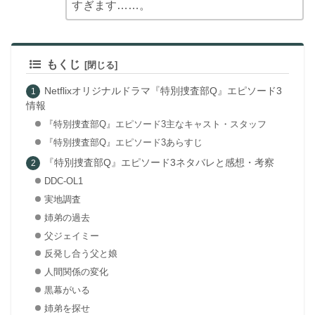
すぎます……。
もくじ
Netflixオリジナルドラマ『特別捜査部Q』エピソード3
情報
『特別捜査部Q』エピソード3主なキャスト・スタッフ
『特別捜査部Q』エピソード3あらすじ
『特別捜査部Q』エピソード3ネタバレと感想・考察
DDC-OL1
実地調査
姉弟の過去
父ジェイミー
反発し合う父と娘
人間関係の変化
黒幕がいる
姉弟を探せ