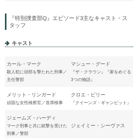
『特別捜査部Q』エピソード3主なキャスト・ス
タッフ
キャスト
カール・マーク
マシュー・グード
殺人犯に頭部を撃たれた刑事／
『ザ・クラウン』『家をめぐる
主任警部
3つの物語』
メリット・リンガード
クロエ・ピリー
頑固な女性検察官／首席検事
『クイーンズ・ギャンビット』
ジェームズ・ハーディ
ジェイミー・シーヴァス
マーク刑事と共に銃撃を受けた
刑事／警部