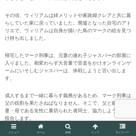
その頃、ウィリアムは姉メリットや家政婦クレアと共に暮
らしていた家に戻っていました。廃墟となった自宅のアト
リエで、ウィリアムは自身が描いた鳥のマークの絵を見つ
け持ち出しました。
帰宅したマーク刑事は、元妻の連れ子ジャスパーの部屋に
入りました。相変わらず大音量で音楽をかけオンラインゲ
ームにいそしむジャスパーは、休戦しようと言い出しま
す。
成人するまで一緒に暮らす義務があるため、マーク刑事は
父の役割を果たさねばなりません。そこで、父と継子とは
妻・母である女性に裏切られた者同士、協力しようと意気
投合します。
メニュー
ホーム
検索
トップ
サイドバー
翌朝、かつての同僚である女性刑事ローズ・ディクソンが