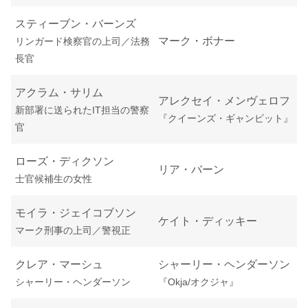
スティーブン・バーンズ
マーク・ボナー
リンガード検察官の上司／法務
長官
アクラム・サリム
アレクセイ・メンヴェロフ
新部署に送られたIT担当の警察
『クイーンズ・ギャンビット』
官
ローズ・ディクソン
リア・バーン
士官候補生の女性
モイラ・ジェイコブソン
ケイト・ディッキー
マーク刑事の上司／警視正
クレア・マーシュ
シャーリー・ヘンダーソン
シャーリー・ヘンダーソン
『Okja/オクジャ』