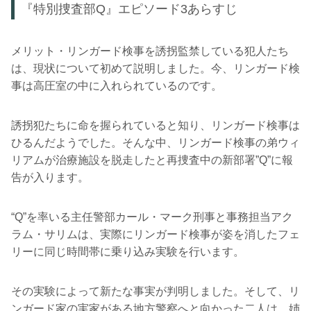
『特別捜査部Q』エピソード3あらすじ
メリット・リンガード検事を誘拐監禁している犯人たち
は、現状について初めて説明しました。今、リンガード検
事は高圧室の中に入れられているのです。
誘拐犯たちに命を握られていると知り、リンガード検事は
ひるんだようでした。そんな中、リンガード検事の弟ウィ
リアムが治療施設を脱走したと再捜査中の新部署”Q”に報
告が入ります。
“Q”を率いる主任警部カール・マーク刑事と事務担当アク
ラム・サリムは、実際にリンガード検事が姿を消したフェ
リーに同じ時間帯に乗り込み実験を行います。
その実験によって新たな事実が判明しました。そして、リ
ンガード家の実家がある地方警察へと向かった二人は、姉