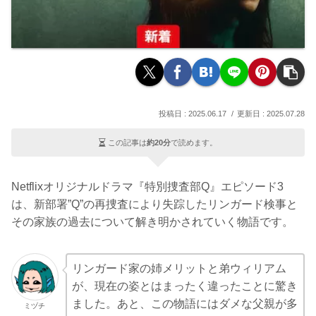
2025.06.17
2025.07.28
この記事は
約20分
で読めます。
Netflixオリジナルドラマ『特別捜査部Q』エピソード3
は、新部署”Q”の再捜査により失踪したリンガード検事と
その家族の過去について解き明かされていく物語です。
リンガード家の姉メリットと弟ウィリアム
が、現在の姿とはまったく違ったことに驚き
ました。あと、この物語にはダメな父親が多
ミヅチ