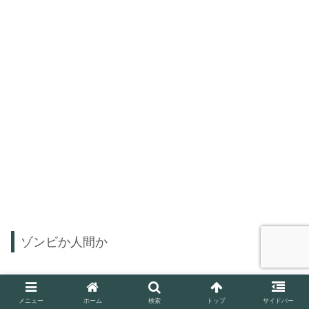
ゾンビか人間か
黒いパーカーの男は、ゾンビになったことを隠している者
がいると言い出します。イケノが様子のおかしいテツを疑
メニュー
ホーム
検索
トップ
サイドバー