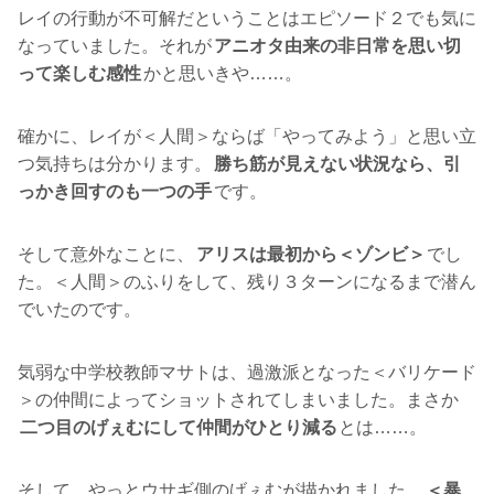
レイの行動が不可解だということはエピソード２でも気に
なっていました。それが
アニオタ由来の非日常を思い切
って楽しむ感性
かと思いきや……。
確かに、レイが＜人間＞ならば「やってみよう」と思い立
つ気持ちは分かります。
勝ち筋が見えない状況なら、引
っかき回すのも一つの手
です。
そして意外なことに、
アリスは最初から＜ゾンビ＞
でし
た。＜人間＞のふりをして、残り３ターンになるまで潜ん
でいたのです。
気弱な中学校教師マサトは、過激派となった＜バリケード
＞の仲間によってショットされてしまいました。まさか
二つ目のげぇむにして仲間がひとり減る
とは……。
そして、やっとウサギ側のげぇむが描かれました。
＜暴