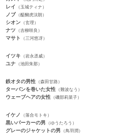
レイ
（玉城ティナ）
ノブ
（醍醐虎汰朗）
シオン
（玄理）
ナツ
（吉柳咲良）
マサト
（三河悠冴）
イツキ
（岩永丞威）
ユナ
（池田朱那）
鉄オタの男性
（森田甘路）
ターバンを巻いた女性
（難波なう）
ウェーブヘアの女性
（磯部莉菜子）
イケノ
（落合モトキ）
黒いパーカーの男
（ゆうたろう）
グレーのジャケットの男
（鳥羽潤）