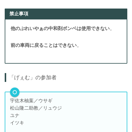
禁止事項
他のぷれいやぁの中和剤ボンベは使用できない
。
前の車両に戻ることはできない
。
「げぇむ」の参加者
宇佐木柚葉／ウサギ
松山隆二助教／リュウジ
ユナ
イツキ