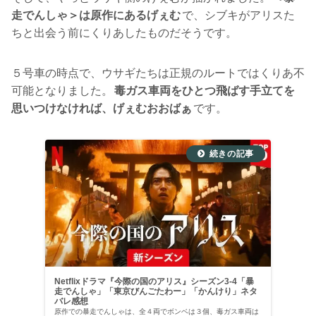
走でんしゃ＞は原作にあるげぇむ
で、シブキがアリスた
ちと出会う前にくりあしたものだそうです。
５号車の時点で、ウサギたちは正規のルートではくりあ不
可能となりました。
毒ガス車両をひとつ飛ばす手立てを
思いつけなければ、げぇむおおばぁ
です。
Netflixドラマ『今際の国のアリス』シーズン3-4「暴
走でんしゃ」「東京びんごたわー」「かんけり」ネタ
バレ感想
原作での暴走でんしゃは、全４両でボンベは３個、毒ガス車両は