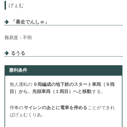
げぇむ
「暴走でんしゃ」
難易度：不明
るうる
勝利条件
無人運転の
９両編成の地下鉄のスタート車両（９両
目）から、先頭車両（１両目）へと移動
する。
停車の
サイレンのあとに電車を停める
ことができれ
ばげぇむくりあ。