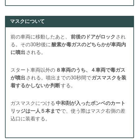
マスクについて
前の車両に移動したあと、
前後のドアがロック
され
る。その30秒後に
酸素か毒ガスのどちらかが車両内
に噴出
される。
スタート車両以外の
８車両のうち、４車両で毒ガス
が噴出
される。噴出までの30秒間で
ガスマスクを装
着するかしないか判断
する。
ガスマスクにつける
中和剤が入ったボンベのカート
リッジは一人５本まで
で、使う際はマスク右側の差
込口に装着する。