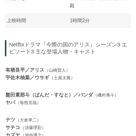
殺
上映時間
1時間2分
Netflixドラマ『今際の国のアリス』シーズン3 エ
ピソード3 主な登場人物・キャスト
有栖良平／アリス
（山崎賢人）
宇佐木柚葉／ウサギ
（土屋太鳳）
盤田素那斗（ばんだ・すなと）／バンダ
（磯村勇斗）
ヤバ
（毎熊克哉）
テツ
（大倉孝二）
サチコ
（須藤理彩）
カズヤ
（池内博之）