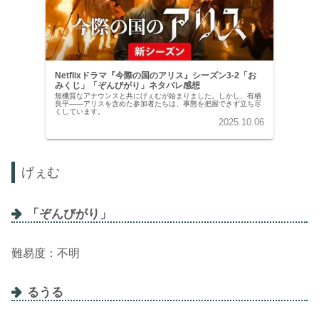
Netflixドラマ『今際の国のアリス』シーズン3-2「お
みくじ」「ぞんびがり」ネタバレ感想
無機質なアナウンスと共にげぇむが始まりました。しかし、有栖
良平――アリスを含めた参加者たちは、事態を把握できず立ち尽
くしています。
2025.10.06
げぇむ
「ぞんびがり」
難易度：不明
るうる