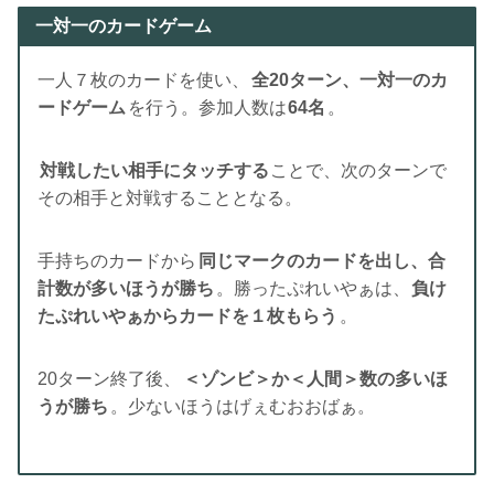
一対一のカードゲーム
一人７枚のカードを使い、
全20ターン、一対一のカ
ードゲーム
を行う。参加人数は
64名
。
対戦したい相手にタッチする
ことで、次のターンで
その相手と対戦することとなる。
手持ちのカードから
同じマークのカードを出し、合
計数が多いほうが勝ち
。勝ったぷれいやぁは、
負け
たぷれいやぁからカードを１枚もらう
。
20ターン終了後、
＜ゾンビ＞か＜人間＞数の多いほ
うが勝ち
。少ないほうはげぇむおおばぁ。