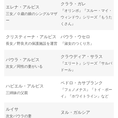
クララ・ガレ
エレナ・アルビス
『オリンポ』『スルー・マイ・
三女／０歳の娘のシングルマザ
ウィンドウ』シリーズ『もうた
ー
くさん』
クリスティーナ・アルビス
パウラ・ウセロ
長女／野良犬の保護施設を運営
『淑女のつくり方』
クラウディア・サラス
パウラ・アルビス
『エリート』シリーズ『サルバ
次女／同性の妻がいる
ドール』
ペドロ・カサブランク
ハビエル・アルビス
『フェノメナス』『トイ・ボー
三姉妹の父親
イ』『ホワイトライン』など
ルイサ
ヌル・ガルシア
次女パウラの妻