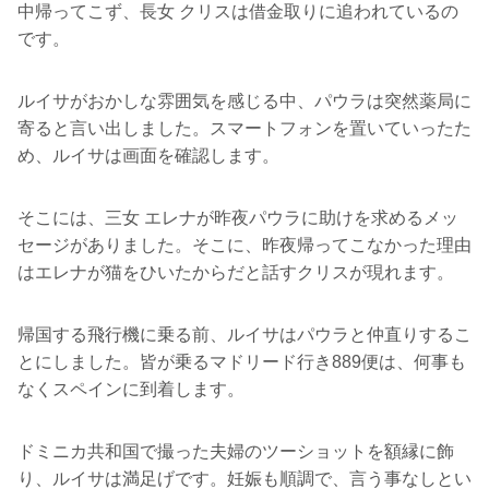
中帰ってこず、長女 クリスは借金取りに追われているの
です。
ルイサがおかしな雰囲気を感じる中、パウラは突然薬局に
寄ると言い出しました。スマートフォンを置いていったた
め、ルイサは画面を確認します。
そこには、三女 エレナが昨夜パウラに助けを求めるメッ
セージがありました。そこに、昨夜帰ってこなかった理由
はエレナが猫をひいたからだと話すクリスが現れます。
帰国する飛行機に乗る前、ルイサはパウラと仲直りするこ
とにしました。皆が乗るマドリード行き889便は、何事も
なくスペインに到着します。
ドミニカ共和国で撮った夫婦のツーショットを額縁に飾
り、ルイサは満足げです。妊娠も順調で、言う事なしとい