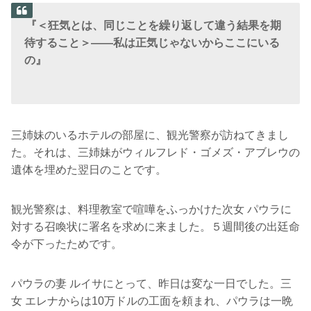
『＜狂気とは、同じことを繰り返して違う結果を期
待すること＞――私は正気じゃないからここにいる
の』
三姉妹のいるホテルの部屋に、観光警察が訪ねてきまし
た。それは、三姉妹がウィルフレド・ゴメズ・アブレウの
遺体を埋めた翌日のことです。
観光警察は、料理教室で喧嘩をふっかけた次女 パウラに
対する召喚状に署名を求めに来ました。５週間後の出廷命
令が下ったためです。
パウラの妻 ルイサにとって、昨日は変な一日でした。三
女 エレナからは10万ドルの工面を頼まれ、パウラは一晩