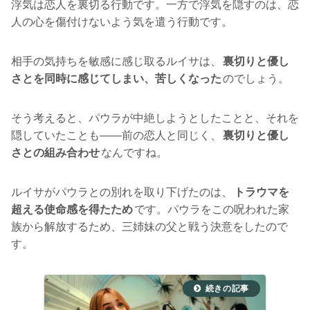
浮気は恋人を裏切る行動です。一方で浮気を隠すのは、恋
人の心を傷付けないよう気を遣う行動です。
相手の気持ちを敏感に感じ取るルイサは、
裏切りと優し
さとを同時に感じてしまい、苦しくなった
のでしょう。
そう考えると、パウラが中絶しようとしたことと、それを
隠していたことも――前の恋人と同じく、
裏切りと優し
さとの組み合わせ
なんですね。
ルイサがパウラとの別れを取り下げたのは、
トラウマを
超える使命感を得たため
です。パウラをこの呪われた家
族から解放するため、三姉妹の父と戦う決意をしたので
す。