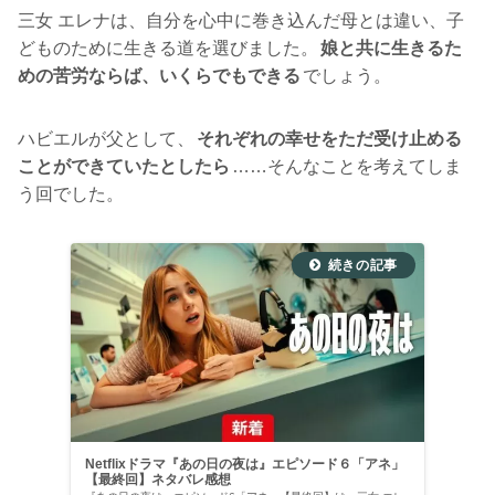
三女 エレナは、自分を心中に巻き込んだ母とは違い、子
どものために生きる道を選びました。
娘と共に生きるた
めの苦労ならば、いくらでもできる
でしょう。
ハビエルが父として、
それぞれの幸せをただ受け止める
ことができていたとしたら
……そんなことを考えてしま
う回でした。
Netflixドラマ『あの日の夜は』エピソード６「アネ」
【最終回】ネタバレ感想