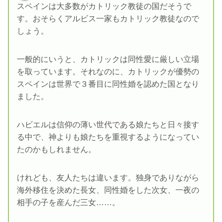
スペインは大多数がカトリック教徒の国だそうで
す。おそらくアルビス一家もカトリック教徒なので
しょう。
一般的にいうと、カトリックは同性愛に厳しい立場
を取っています。それなのに、カトリックが優勢の
スペインは世界で３番目に同性婚を認めた国となり
ました。
ハビエルは信仰の薄い世代である娘たちと日々接す
る中で、神よりも娘たちを重視するようになってい
たのかもしれません。
けれども、友人たちは違います。独身でありながら
海外移住を決めた長女、同性婚をした次女、一夜の
相手の子を産んだ三女……。