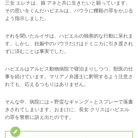
三女 エレナは、娘 アネと共に生きたいと願っています。
その思いをくんだハビエルは、パウラに轢殺の罪をかぶる
よう指示しました。
それを聞いたルイサは、ハビエルの独善的な行動に呆れま
す。しかし、妊娠中のパウラだけはドミニカに引き渡され
ずに済むことは事実でした。
ハビエルはアルビス動物病院で寝泊まりしつつ、獣医の仕
事を続けています。マリアノ弁護士に釈明するよう注意さ
れても、応えるつもりはありません。
そんな中、病院には＜野蛮なギャング＞とスプレーで落書
きされてしまいます。おまけに、長女 クリスはハビエル
の罪を警察に訴え出たのです。