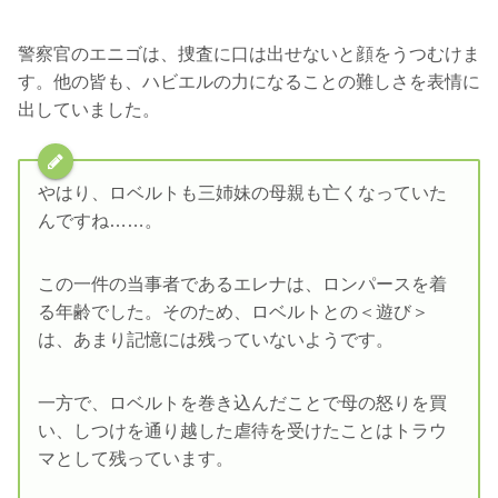
警察官のエニゴは、捜査に口は出せないと顔をうつむけま
す。他の皆も、ハビエルの力になることの難しさを表情に
出していました。
やはり、ロベルトも三姉妹の母親も亡くなっていた
んですね……。
この一件の当事者であるエレナは、ロンパースを着
る年齢でした。そのため、ロベルトとの＜遊び＞
は、あまり記憶には残っていないようです。
一方で、ロベルトを巻き込んだことで母の怒りを買
い、しつけを通り越した虐待を受けたことはトラウ
マとして残っています。