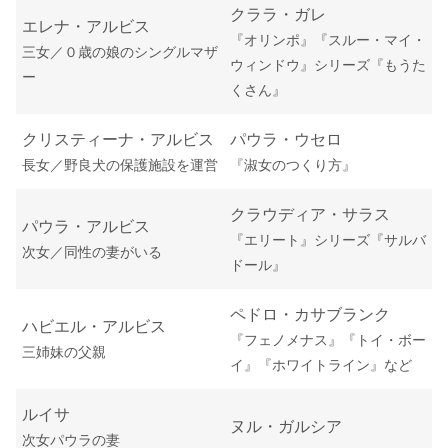
クララ・ガレ
エレナ・アルビス
『オリンポ』『スルー・マイ・
三女／０歳の娘のシングルマザ
ウィンドウ』シリーズ『もうた
ー
くさん』
クリスティーナ・アルビス
パウラ・ウセロ
長女／野良犬の保護施設を運営
『淑女のつくり方』
クラウディア・サラス
パウラ・アルビス
『エリート』シリーズ『サルバ
次女／同性の妻がいる
ドール』
ペドロ・カサブランク
ハビエル・アルビス
『フェノメナス』『トイ・ボー
三姉妹の父親
イ』『ホワイトライン』など
ルイサ
ヌル・ガルシア
次女パウラの妻