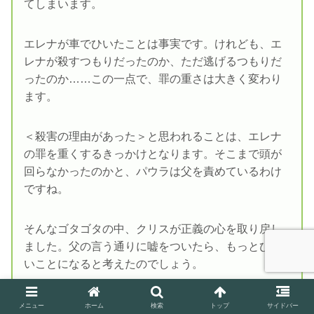
てしまいます。
エレナが車でひいたことは事実です。けれども、エ
レナが殺すつもりだったのか、ただ逃げるつもりだ
ったのか……この一点で、罪の重さは大きく変わり
ます。
＜殺害の理由があった＞と思われることは、エレナ
の罪を重くするきっかけとなります。そこまで頭が
回らなかったのかと、パウラは父を責めているわけ
ですね。
そんなゴタゴタの中、クリスが正義の心を取り戻し
ました。父の言う通りに嘘をついたら、もっとひど
いことになると考えたのでしょう。
素直にすべて、ありのままに認めること……もうで
メニュー
ホーム
検索
トップ
サイドバー