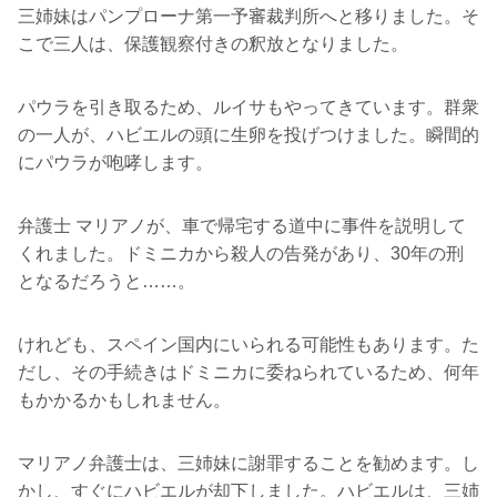
三姉妹はパンプローナ第一予審裁判所へと移りました。そ
こで三人は、保護観察付きの釈放となりました。
パウラを引き取るため、ルイサもやってきています。群衆
の一人が、ハビエルの頭に生卵を投げつけました。瞬間的
にパウラが咆哮します。
弁護士 マリアノが、車で帰宅する道中に事件を説明して
くれました。ドミニカから殺人の告発があり、30年の刑
となるだろうと……。
けれども、スペイン国内にいられる可能性もあります。た
だし、その手続きはドミニカに委ねられているため、何年
もかかるかもしれません。
マリアノ弁護士は、三姉妹に謝罪することを勧めます。し
かし、すぐにハビエルが却下しました。ハビエルは、三姉