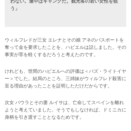
わない。連中はギャングだ。観光客の若い女性を狙
う」
ウィルフレドが三女 エレナとその娘 アネのパスポートを
奪って金を要求したことを、ハビエルは話しました。その
事実が罪を軽くするだろうと考えたのです。
けれども、世間のハビエルへの評価は＜バズ・ライトイヤ
ー＞でした。結局のところ、三姉妹がウィルフレド殺害に
至る理由があったことを証明しただけだからです。
次女 パウラとその妻 ルイサは、亡命してスペインを離れ
ようと考えていました。そうでもしなければ、ドミニカに
身柄を引き渡すこととなるためです。