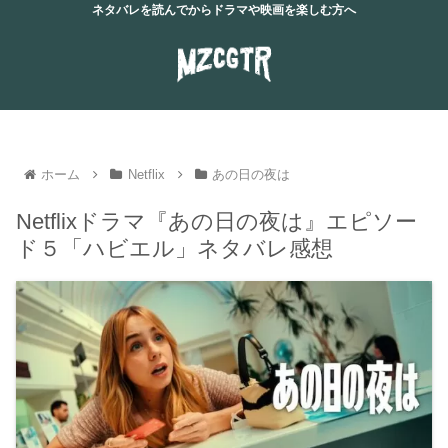
ネタバレを読んでからドラマや映画を楽しむ方へ
ホーム
Netflix
あの日の夜は
Netflixドラマ『あの日の夜は』エピソー
ド５「ハビエル」ネタバレ感想