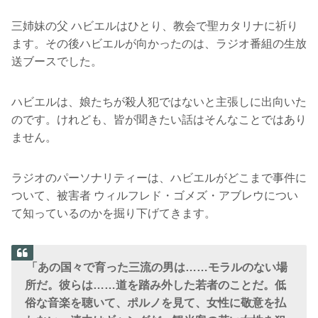
三姉妹の父 ハビエルはひとり、教会で聖カタリナに祈り
ます。その後ハビエルが向かったのは、ラジオ番組の生放
送ブースでした。
ハビエルは、娘たちが殺人犯ではないと主張しに出向いた
のです。けれども、皆が聞きたい話はそんなことではあり
ません。
ラジオのパーソナリティーは、ハビエルがどこまで事件に
ついて、被害者 ウィルフレド・ゴメズ・アブレウについ
て知っているのかを掘り下げてきます。
「あの国々で育った三流の男は……モラルのない場
所だ。彼らは……道を踏み外した若者のことだ。低
俗な音楽を聴いて、ポルノを見て、女性に敬意を払