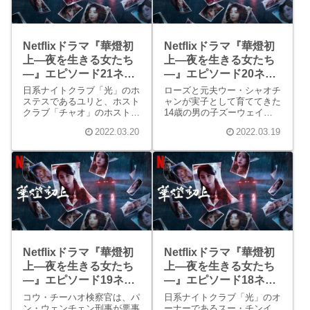
Netflixドラマ『華燈初
Netflixドラマ『華燈初
上―夜を生きる女たち
上―夜を生きる女たち
―』エピソード21ネタ
―』エピソード20ネタ
バレ感想
バレ感想
日系ナイトクラブ「光」のホ
ローズと元夫ウー・シャオチ
ステスであるユリと、ホスト
ャンが実子として育ててきた
クラブ「チャオ」のホストで
14歳の男の子ズーウェイに
あるヘンリーの出会いは、お
ついて、実父であるチューが
2022.03.20
2022.03.19
見合いの場でした。ホステス
親権を主張してきました。ズ
であることを告げてお見合い
ーウェイを手放したくないロ
の場を立ち去ったユリを気に
ーズでしたが、チューは素直
入ったヘンリーは、すぐにユ
に渡さないなら訴訟だと言う
リと関係を持ちます。
のです。
Netflixドラマ『華燈初
Netflixドラマ『華燈初
上―夜を生きる女たち
上―夜を生きる女たち
―』エピソード19ネタ
―』エピソード18ネタ
バレ感想
バレ感想
コウ・チーハオ検察官は、パ
日系ナイトクラブ「光」のオ
ン・ウェンチェン刑事が悪事
ーナーであるスー・チンイ