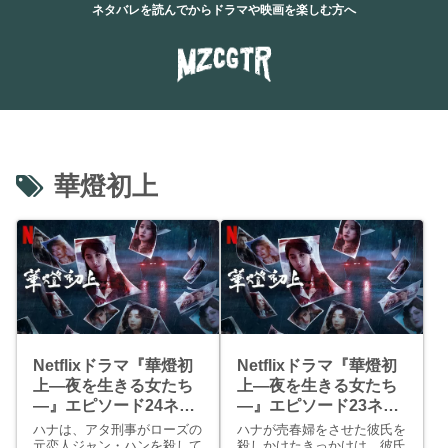
ネタバレを読んでからドラマや映画を楽しむ方へ
華燈初上
Netflixドラマ『華燈初
Netflixドラマ『華燈初
上―夜を生きる女たち
上―夜を生きる女たち
―』エピソード24ネタ
―』エピソード23ネタ
バレ感想【最終回】
バレ感想
ハナは、アタ刑事がローズの
ハナが売春婦をさせた彼氏を
元恋人ジャン・ハンを殺して
殺しかけたきっかけは、彼氏