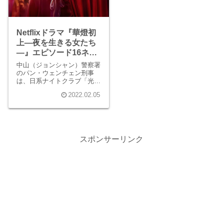
Netflixドラマ『華燈初
上―夜を生きる女たち
―』エピソード16ネタ
バレ感想
中山（ジョンシャン）警察署
のパン・ウェンチェン刑事
は、日系ナイトクラブ「光」
のオーナーであるスー・チン
2022.02.05
イ殺害の容疑者としてジャ
ン・ハンを連行します。しか
しジャンは事件当夜にスーと
揉めたことは認めたものの、
殺害については否定し帰って
いきました。
スポンサーリンク