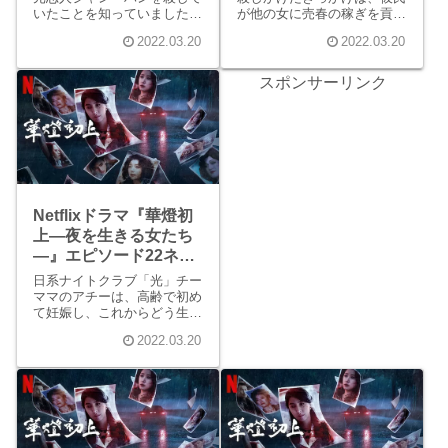
いたことを知っていました。
が他の女に売春の稼ぎを貢い
その理由は、ハナを守るため
でいると知ったからでした。
2022.03.20
2022.03.20
でした。ローズは、スーが息
しかし殺意を行動に移してし
子ズーウェイをローズから引
まったトリガーになったの
き離そうとしたからハナが凶
は、彼氏がハナのことを
スポンサーリンク
行に及んだと知り、複雑な思
「犬」と呼んだことだったの
いになります。
です。
Netflixドラマ『華燈初
上―夜を生きる女たち
―』エピソード22ネタ
バレ感想
日系ナイトクラブ「光」チー
ママのアチーは、高齢で初め
て妊娠し、これからどう生き
ていこうか悩んでいました。
2022.03.20
「光」ママのローズはアチー
の住む実家を訪ねると「光」
を辞めずに、ローズが肩代わ
りした借金を返してほしいと
語りかけます。