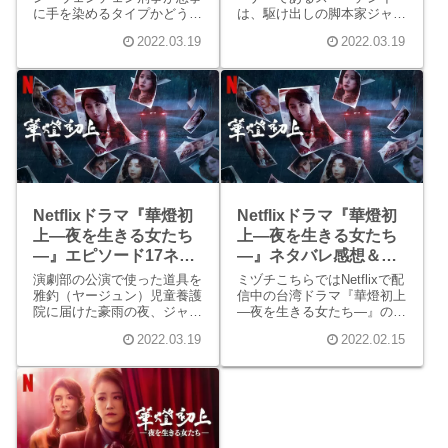
に手を染めるタイプかどうか
は、駆け出しの脚本家ジャ
を何気ないやりとりで判断し
ン・ハンを運命の人だと感じ
2022.03.19
2022.03.19
ます。ユリは、ヘンリー
ていました。しかしジャンは
が“後ろ盾”と呼ぶコウ検察官
スーの親友ローズと付き合い
が同僚を裏切る姿を目の当た
始め、2人は正反対でお互い
りにして、ヘンリーの行く末
を理解していないのに交際は
が心配になりました。
順調でした。
Netflixドラマ『華燈初
Netflixドラマ『華燈初
上―夜を生きる女たち
上―夜を生きる女たち
―』エピソード17ネタ
―』ネタバレ感想＆主
バレ感想
な登場人物＆キャスト
演劇部の公演で使った道具を
ミヅチこちらではNetflixで配
まとめ
雅釣（ヤージュン）児童養護
信中の台湾ドラマ『華燈初上
院に届けた豪雨の夜、ジャ
―夜を生きる女たち―』のネ
ン・ハンは車にはねられまし
タバレ感想の記事リンクのま
2022.03.19
2022.02.15
た。運転手であるアタ刑事は
とめと主な登場人物＆キャス
ジャンの息の根を止めるた
トまとめをしています。『華
め、車を降りてジャンの首を
燈初上―夜を生きる女たち
絞めました。
―』とは台湾ドラマ『華燈初
上―夜を生きる女たち―』
は...