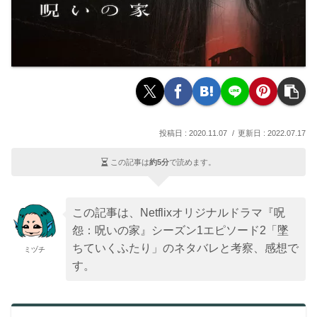
2020.11.07
2022.07.17
この記事は
約5分
で読めます。
この記事は、Netflixオリジナルドラマ『呪
怨：呪いの家』シーズン1エピソード2「墜
ちていくふたり」のネタバレと考察、感想で
ミヅチ
す。