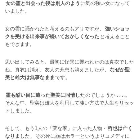
女の霊と出会った後は別人のよう
に気の強い女になって
いました。
女の霊に憑かれたと考えるのもアリですが、
強いショッ
クを受ける出来事が続いておかしくなった
と考えること
もできます。
思い出してみると、最初に怪異に襲われたのは真衣でした
ね。真衣は消え、友人の芳恵も消えましたが、
なぜか聖
美と雄大は無事なまま
です。
霊も酷い目に遭った聖美に同情した
のでしょうか……。
そんな中、聖美は雄大を利用して凄い方法で人生をリセッ
トしました。
そして、もう1人の「変な家」に入った人物・
哲也は亡く
なりました
。その死に顔はホラーというよりコメディに