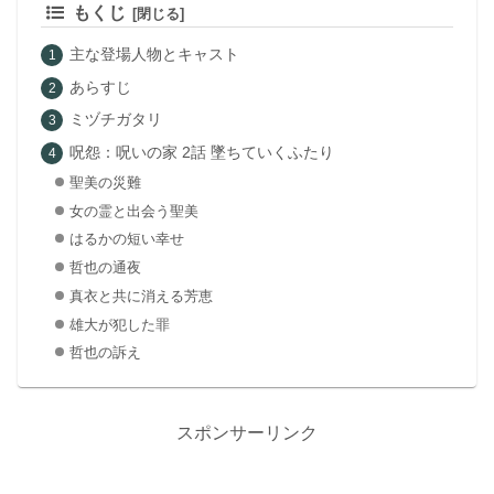
もくじ
主な登場人物とキャスト
あらすじ
ミヅチガタリ
呪怨：呪いの家 2話 墜ちていくふたり
聖美の災難
女の霊と出会う聖美
はるかの短い幸せ
哲也の通夜
真衣と共に消える芳恵
雄大が犯した罪
哲也の訴え
スポンサーリンク