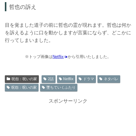
哲也の訴え
目を覚ました道子の前に哲也の霊が現れます。哲也は何か
を訴えるように口を動かしますが言葉にならず、どこかに
行ってしまいました。
※トップ画像は
Netflix
から引用いたしました。
呪怨：呪いの家
2話
Netflix
ドラマ
ネタバレ
呪怨：呪いの家
墜ちていくふたり
スポンサーリンク