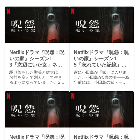
Netflixドラマ『呪怨：呪
Netflixドラマ『呪怨：呪
いの家』シーズン1-
いの家』シーズン1-
3「窓辺にいた女」ネタ
5「忘れていた記憶」ネ
バレ感想
タバレ感想
駆け落ちした聖美と雄大は、
遂に小田島が「家」に入りま
名前を変えて別人として生き
した。小田島が5歳の頃――35
るようになっていました。2人
年前には、小田島の姉・一葉
の間には、俊樹という息子が
が姿を消す事件が起きていた
います。しかし殺人をきっか
のです。灰田家となった
けに人生が狂ったと思い込ん
「家」には多くの捜査員がい
だ雄大は、殺人を指示した聖
ました。上司である高坂刑事
美と、自身の子だと信じ切れ
は捜査員たちに異変が起きて
ない俊樹に暴力を振るうよう
いると報告を受けています。
になります。俊樹を守るため
小田島が「家」に入った瞬
に現れた児童相談所の職員・
間、家の中に異変が起き始め
君江までもが霊の姿を目撃し
ます。失踪した芳恵と真衣
ます。その頃、既に雄大の精
は、当時の姿のまま家をうろ
Netflixドラマ『呪怨：呪
Netflixドラマ『呪怨：呪
神は限界に達していました。
ついていました。