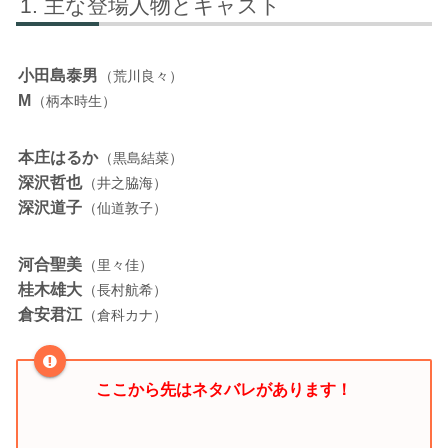
主な登場人物とキャスト
小田島泰男
（荒川良々）
M
（柄本時生）
本庄はるか
（黒島結菜）
深沢哲也
（井之脇海）
深沢道子
（仙道敦子）
河合聖美
（里々佳）
桂木雄大
（長村航希）
倉安君江
（倉科カナ）
ここから先はネタバレがあります！