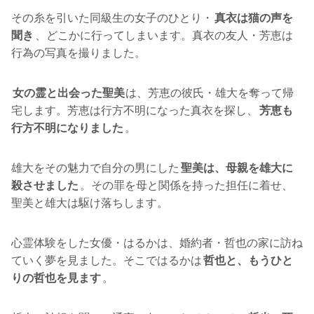
その糸を引いた同級生の女子のひとり・
真衣は猫の声を
聞き
、どこかに行ってしまいます。真衣の友人・芳恵は
行為の写真を撮りました。
女の霊と出会った聖美
は、芳恵の彼氏・雄大を奪って帰
宅します。芳恵は行方不明になった真衣を探し、
芳恵も
行方不明になりました
。
雄大をその魅力で自分の男にした
聖美は、母親を雄大に
殺させました
。その罪を母と関係を持った担任に着せ、
聖美と雄大は駆け落ちします。
心霊体験をした女優・はるかは、婚約者・哲也の家に訪ね
ていく夢を見ました。そこではるかは
哲也と、もうひと
りの哲也を見ます
。