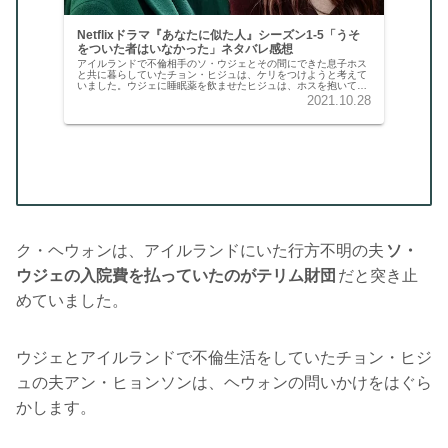
Netflixドラマ『あなたに似た人』シーズン1-5「うそ
をついた者はいなかった」ネタバレ感想
アイルランドで不倫相手のソ・ウジェとその間にできた息子ホス
と共に暮らしていたチョン・ヒジュは、ケリをつけようと考えて
いました。ウジェに睡眠薬を飲ませたヒジュは、ホスを抱いて家
を出ます。ウジェが追ってこないよう、ウジェのパスポートも持
2021.10.28
って……。
ク・ヘウォンは、アイルランドにいた行方不明の夫
ソ・
ウジェの入院費を払っていたのがテリム財団
だと突き止
めていました。
ウジェとアイルランドで不倫生活をしていたチョン・ヒジ
ュの夫アン・ヒョンソンは、ヘウォンの問いかけをはぐら
かします。