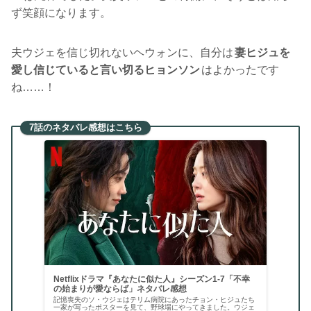
ず笑顔になります。
夫ウジェを信じ切れないヘウォンに、自分は
妻ヒジュを
愛し信じていると言い切るヒョンソン
はよかったです
ね……！
7話のネタバレ感想はこちら
Netflixドラマ『あなたに似た人』シーズン1-7「不幸
の始まりが愛ならば」ネタバレ感想
記憶喪失のソ・ウジェはテリム病院にあったチョン・ヒジュたち
一家が写ったポスターを見て、野球場にやってきました。ウジェ