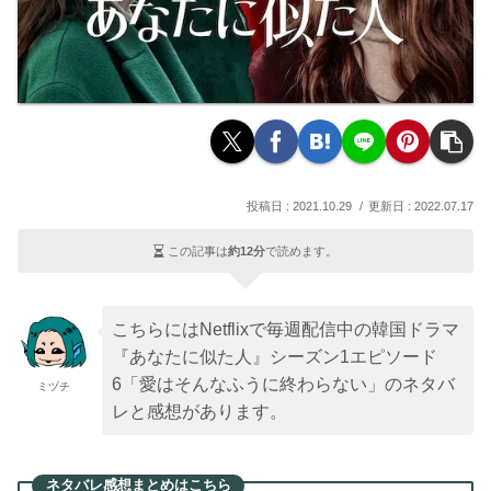
2021.10.29
2022.07.17
この記事は
約12分
で読めます。
こちらにはNetflixで毎週配信中の韓国ドラマ
『あなたに似た人』シーズン1エピソード
6「愛はそんなふうに終わらない」のネタバ
ミヅチ
レと感想があります。
ネタバレ感想まとめはこちら