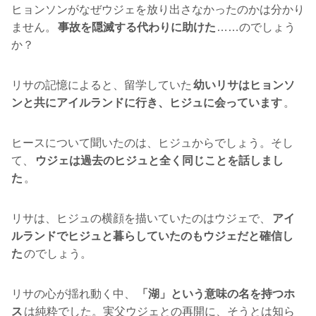
ヒョンソンがなぜウジェを放り出さなかったのかは分かり
ません。
事故を隠滅する代わりに助けた
……のでしょう
か？
リサの記憶によると、留学していた
幼いリサはヒョンソ
ンと共にアイルランドに行き、ヒジュに会っています
。
ヒースについて聞いたのは、ヒジュからでしょう。そし
て、
ウジェは過去のヒジュと全く同じことを話しまし
た
。
リサは、ヒジュの横顔を描いていたのはウジェで、
アイ
ルランドでヒジュと暮らしていたのもウジェだと確信し
た
のでしょう。
リサの心が揺れ動く中、
「湖」という意味の名を持つホ
ス
は純粋でした。実父ウジェとの再開に、そうとは知ら