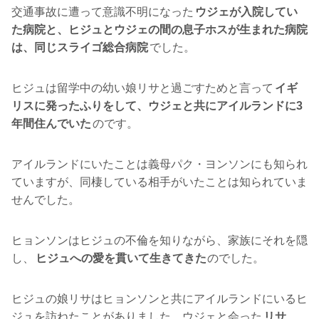
交通事故に遭って意識不明になった
ウジェが入院してい
た病院と、ヒジュとウジェの間の息子ホスが生まれた病院
は、同じスライゴ総合病院
でした。
ヒジュは留学中の幼い娘リサと過ごすためと言って
イギ
リスに発ったふりをして、ウジェと共にアイルランドに3
年間住んでいた
のです。
アイルランドにいたことは義母パク・ヨンソンにも知られ
ていますが、同棲している相手がいたことは知られていま
せんでした。
ヒョンソンはヒジュの不倫を知りながら、家族にそれを隠
し、
ヒジュへの愛を貫いて生きてきた
のでした。
ヒジュの娘リサはヒョンソンと共にアイルランドにいるヒ
ジュを訪ねたことがありました。ウジェと会った
リサ