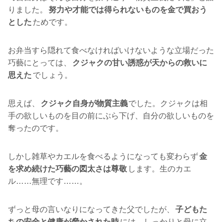
りました。
努力や才能では得られないものを金で買おう
とした
ためです。
お弁当すら隠れて食べなければいけないような立場だった
巧藝にとっては、
クジャクの甘い誘惑が天からの救いに
思えた
でしょう。
思えば、
クジャク自身が物質主義
でした。クジャクは相
手の欲しいものを目の前にぶら下げ、自分の欲しいものを
奪ったのです。
しかし雑草やカエルを食べるようになっても変わらず
金
を求め続けた巧藝の図太さは尊敬
します。生のカエ
ル……無理です……。
ずっと母の言いなりになってきた父でしたが、
子どもた
ちの安全と健康が脅かされた時
には、しっかりと母に立