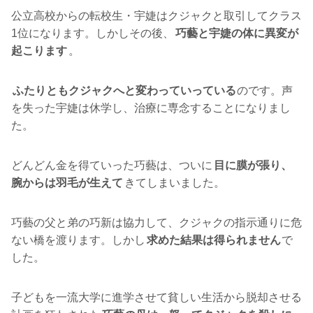
公立高校からの転校生・宇婕はクジャクと取引してクラス
1位になります。しかしその後、
巧藝と宇婕の体に異変が
起こります
。
ふたりともクジャクへと変わっていっている
のです。声
を失った宇婕は休学し、治療に専念することになりまし
た。
どんどん金を得ていった巧藝は、ついに
目に膜が張り、
腕からは羽毛が生えて
きてしまいました。
巧藝の父と弟の巧新は協力して、クジャクの指示通りに危
ない橋を渡ります。しかし
求めた結果は得られません
で
した。
子どもを一流大学に進学させて貧しい生活から脱却させる