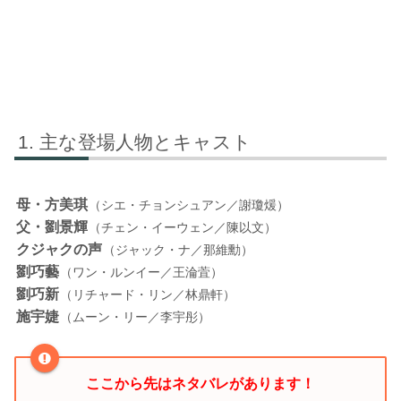
主な登場人物とキャスト
母・方美琪
（シエ・チョンシュアン／謝瓊煖）
父・劉景輝
（チェン・イーウェン／陳以文）
クジャクの声
（ジャック・ナ／那維勳）
劉巧藝
（ワン・ルンイー／王淪萓）
劉巧新
（リチャード・リン／林鼎軒）
施宇婕
（ムーン・リー／李宇彤）
ここから先はネタバレがあります！