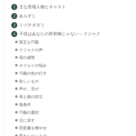
主な登場人物とキャスト
あらすじ
ミヅチガタリ
子供はあなたの所有物じゃない – クジャク
貧乏な巧藝
クジャクの声
母の虚勢
タイルイの悩み
巧藝の色の行方
欲しいもの
声が、舌が
母と娘の対立
無条件
巧藝の選択
元に戻す
同意書を燃やせ
変わらないもの