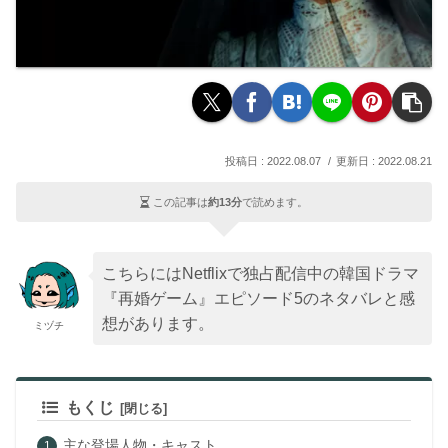
2022.08.07
2022.08.21
この記事は
約13分
で読めます。
こちらにはNetflixで独占配信中の韓国ドラマ
『再婚ゲーム』エピソード5のネタバレと感
想があります。
ミヅチ
もくじ
主な登場人物・キャスト