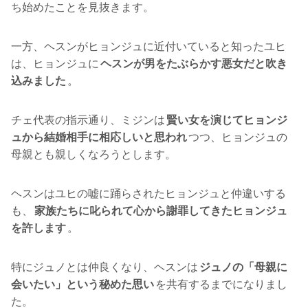
ち始めたことを見抜きます。
一方、ヘスンがヒョンジュに近付いていると知ったユヒ
は、ヒョンジュに
ヘスンが男をたぶらかす悪女だと吹き
込みました
。
チェ代表の指示通り、ミジンは
賢い女を演じてヒョンジ
ュから結婚相手に相応しいと思われ
つつ、ヒョンジュの
母親とも親しくなろうとします。
ヘスンはユヒの嘘に踊らされたヒョンジュと仲違いする
も、
家族たちに叱られて心から謝罪してきたヒョンジュ
を許します
。
特にジュノとは仲良くなり、ヘスンは
ジュノの「母親に
会いたい」という秘めた思い
を共有するまでになりまし
た。