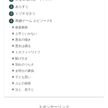
あらすじ
ミヅチガタリ
再婚ゲーム エピソード5
家庭教師
上手くいかない
悪女の囁き
悪女は踊る
トロフィーワイフ
駆け引き
別れのつらさ
女同士の勝負
子ども思い
ユヒの画策
父と、息子と
スポンサーリンク