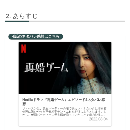
あらすじ
4話のネタバレ感想はこちら
Netflixドラマ『再婚ゲーム』エピソード4ネタバレ感
想
ソ・ヘスンは、仮面パーティーの場で夫カン・ナムシクに罪を着
せ死に追いやった不倫相手チン・ユヒを糾弾しようとします。し
かし、仮面パーティーに元夫婦が揃っていたことで暴力沙汰にな
り、参加者たちは散り散りになってしまうのでした。
2022.08.04