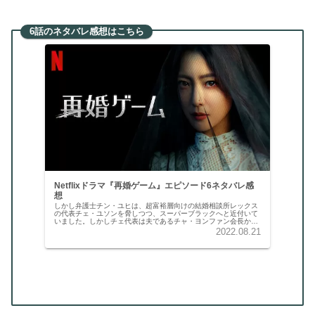
6話のネタバレ感想はこちら
Netflixドラマ『再婚ゲーム』エピソード6ネタバレ感
想
しかし弁護士チン・ユヒは、超富裕層向けの結婚相談所レックス
の代表チェ・ユソンを脅しつつ、スーパーブラックへと近付いて
いました。しかしチェ代表は夫であるチャ・ヨンファン会長から
金を得るため、政治家との繋がりを持つチャン・ミジン教授を推
2022.08.21
していました。