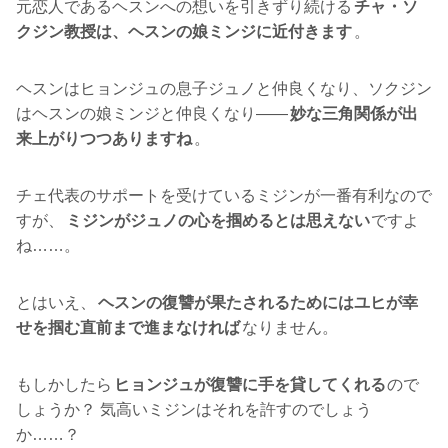
元恋人であるヘスンへの想いを引きずり続ける
チャ・ソ
クジン教授は、ヘスンの娘ミンジに近付きます
。
ヘスンはヒョンジュの息子ジュノと仲良くなり、ソクジン
はヘスンの娘ミンジと仲良くなり――
妙な三角関係が出
来上がりつつありますね
。
チェ代表のサポートを受けているミジンが一番有利なので
すが、
ミジンがジュノの心を掴めるとは思えない
ですよ
ね……。
とはいえ、
ヘスンの復讐が果たされるためにはユヒが幸
せを掴む直前まで進まなければ
なりません。
もしかしたら
ヒョンジュが復讐に手を貸してくれる
ので
しょうか？ 気高いミジンはそれを許すのでしょう
か……？