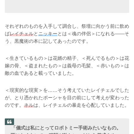
それぞれのものを入手して調合し、祭壇に向かう前に飲め
ば
レイチェル
と
ニッキー
とは＜魂の伴侶＞になれる――そ
う、黒魔術の本に記してあったのです。
＜生きているもの＞は花婿の精子、＜死んでるもの＞は花
嫁の骨、＜盗まれたもの＞は義母の毛髪、＜赤いもの＞は
敵の血であると載っていました。
＜現実的な現実＞を……そう考えていたレイチェルでした
が、とり憑かれたポーシャを目の前にして考えが変わった
のです。
ネル
は、レイチェルの暴走を心配していました。
「儀式は私にとってロボトミー手術みたいなもの。