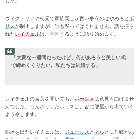
した。
ヴィクトリアの枕元で家族同士が言い争うのはやめろと
ボ
リス
が制止しますが、誰も黙ってはくれません。話を振ら
れた
レイチェル
は、宣誓するように語り始めます。
「大変な一週間だったけど、何があろうと美しい式
で締めくくりたい。私たちは結婚する」
レイチェルの言葉を聞いても、
ポーシャ
は意見を曲げませ
んでした。うんざりしたボリスは、皆に部屋から出ていく
よう命じます。
部屋を出たレイチェルは、
ジュールス
と
ネル
とに作戦があ