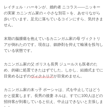
レイチェル・ハーキンが、婚約者 ニコラス――ニッキー
の実家 カニンガム家の＜小さな別荘＞を、あせりながら
歩いています。足元に落ちているコインにすら、気付きま
せん。
末期の脳腫瘍を抱えているカニンガム家の母 ヴィクトリ
アが倒れたのです。現在は、鎮静剤を抑えて輸液を投与し
ている状態です。
カニンガム家の父 ボリスも長男 ジュールスも医者のた
め、的確に処置できたはずでした。しかし、結婚式までに
目覚めるはずの
ヴィクトリア
が目覚めません。
カニンガム家の末っ子 ポーシャは、式を中止してはどう
かと提案します。長男の後妻 ネルは、すでに100人ほどの
招待客が到着していると伝え、中止はできないと主張しま