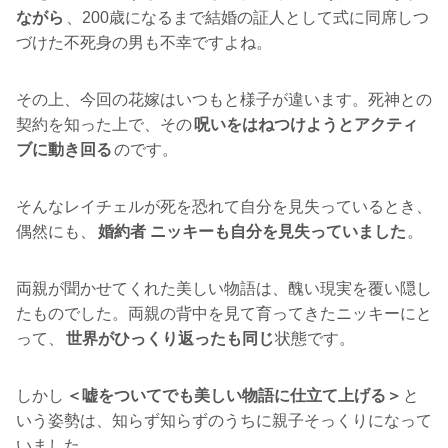
ながら
、200歳になるまで結婚の証人として式に同席しつ
づけた不死身の男も不幸ですよね。
その上、今回の花嫁はいつもと様子が違います。死神との
契約を知った上で、その
呪いをはねつけようとアクティ
ブに動き回る
のです。
そんなレイチェルが死を恐れて自分を見失っているとき、
偶然にも、
婚約者 ニッキーも自分を見失っていました
。
両親が聞かせてくれた美しい物語は、醜い現実を覆い隠し
たものでした。両親の背中を見て育ってきたニッキーにと
って、
世界がひっくり返ったも同じ
状態です。
しかし
＜嘘をついてでも美しい物語に仕立て上げる＞
と
いう姿勢は、知らず知らずのうちに親子そっくりになって
いました。