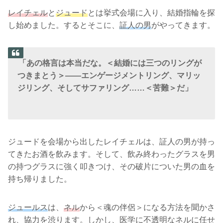
レイチェル
と
ジュード
とは挙式会場に入り、結婚指輪を探
し始めました。するとそこに、
証人の男
がやってきます。
「あの格言は本当だな。＜結婚には三つのリングが
つきまとう＞――エンゲージメントリング、マリッ
ジリング、そしてサファリング……＜苦難＞だ」
ジュードを会場から出したレイチェルは、証人の男が持っ
てきたお酒を飲みます。そして、飲み終わったグラスを男
の持つグラスに強く叩きつけ、その破片についた男の血を
持ち帰りました。
ジュールス
は、
ネル
から＜魂の伴侶＞になる方法を聞かさ
れ、協力を渋ります。しかし、医学に不透明なネルに任せ