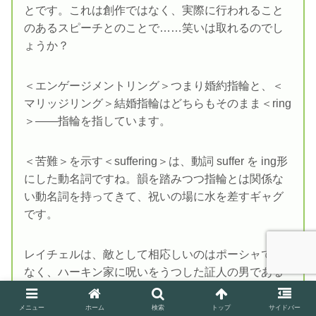
とです。これは創作ではなく、実際に行われること
のあるスピーチとのことで……笑いは取れるのでし
ょうか？
＜エンゲージメントリング＞つまり婚約指輪と、＜
マリッジリング＞結婚指輪はどちらもそのまま＜ring
＞――指輪を指しています。
＜苦難＞を示す＜suffering＞は、動詞 suffer を ing形
にした動名詞ですね。韻を踏みつつ指輪とは関係な
い動名詞を持ってきて、祝いの場に水を差すギャグ
です。
レイチェルは、敵として相応しいのはポーシャでは
なく、ハーキン家に呪いをうつした証人の男である
と判断しました。正しいと思います。
メニュー
ホーム
検索
トップ
サイドバー