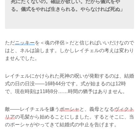
死にたくないの。確証が欲しい。だから儀式をや
る。儀式をやれば生きられる。やらなければ死ぬ」
ただ
ニッキー
を＜魂の伴侶＞だと信じればいいだけなので
はと、ネルは諭します。しかしレイチェルの考えは変わり
ませんでした。
レイチェルにかけられた死神の呪いが発動するのは、結婚
式の日の日没――16時44分です。式が始まるのは12時
で、現在時刻は11時8分……時間の猶予はありません。
敵――レイチェルを嫌う
ポーシャ
と、義母となる
ヴィクト
リア
の毛髪から始めることにしました。するとそこに、当
のポーシャがやってきて結婚式の中止を告げます。