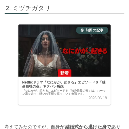
ミヅチガタリ
Netflixドラマ『なにかが、起きる』エピソード６「独
身最後の夜」ネタバレ感想
『なにかが、起きる』エピソード６「独身最後の夜」は、ハーキ
ン家を辿って呪いの実態を探っていく物語です。
2026.06.18
考えてみたのですが、自身が
結婚式から逃げた身であり